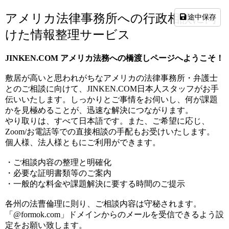
アメリカ法律事務所への行政相談に向
途中保存
けた情報整理サービス
JINKEN.COM アメリカ法務への橋渡しページへようこそ！
敷居が高いと思われがちなアメリカの法律事務所・弁護士
とのご相談に向けて、JINKEN.COM日本人スタッフがお手
伝いいたします。しっかりとご事情をお伺いし、何が課題
かを見極めることが、迅速な解決につながります。
やり取りは、すべて日本語です。また、ご希望に応じ、
Zoom/お電話等での直接相談の手配もお受けいたします。
個人様、法人様ともにご利用ができます。
・ご相談内容の整理と明確化
・必要な証明書類等のご案内
・一般的な料金や課題解決に要する時間のご提示
各州の法曹倫理に則り、ご相談内容は守秘されます。
「@formok.com」ドメインからのメールを受信できるよう設
定をお願い致します。