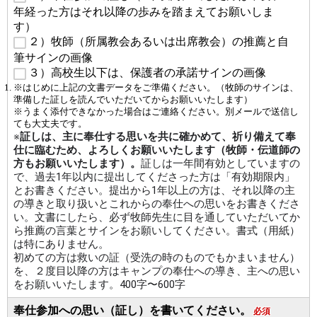
年経った方はそれ以降の歩みを踏まえてお願いしま
す）
２）牧師（所属教会あるいは出席教会）の推薦と自
筆サインの画像
３）高校生以下は、保護者の承諾サインの画像
※はじめに上記の文書データをご準備ください。（牧師のサインは、
準備した証しを読んでいただいてからお願いいたします）
※うまく添付できなかった場合はご連絡ください。別メールで送信し
ても大丈夫です。
※
証しは、主に奉仕する思いを共に確かめて、祈り備えて奉
仕に臨むため、よろしくお願いいたします（牧師・伝道師の
方もお願いいたします）。
証しは一年間有効としていますの
で、過去1年以内に提出してくださった方は「有効期限内」
とお書きください。
提出から1年以上の方は、それ以降の主
の導きと取り扱いとこれからの奉仕への思いをお書きくださ
い。
文書にしたら、必ず牧師先生に目を通していただいてか
ら推薦の言葉とサインをお願いしてください。書式（用紙）
は特にありません。
初めての方は救いの証（受洗の時のものでもかまいません）
を、２度目以降の方はキャンプの奉仕への導き、主への思い
をお願いいたします。400字〜600字
奉仕参加への思い（証し）を書いてください。
必須