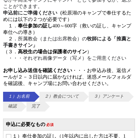
ことができます。
申込前にご準備ください（
松原湖のキャンプで奉仕するた
めには以下の２つが必要です）
１．
奉仕参加の証し
400～600字（救いの証し、キャンプ
奉仕への導き）
所属教会（または出席教会）の
牧師による「推薦と
２．
手書きサイン」
（３．
高校生の場合は保護者のサイン
）
・・・それぞれ画像データ（写メ）をご用意ください
お申し込み送信を確認ください
・・・お申込み後、返信メ
ールが２－３日以内に届かなければ、迷惑メールフォルダ
を確認後、キャンプ場にお問い合わせください。
１）お名前
２）教会について
３）アンケート
確認
完了
申込に必要なもの
必須
１）奉仕参加の証し（1年以内に出した方は不要、1