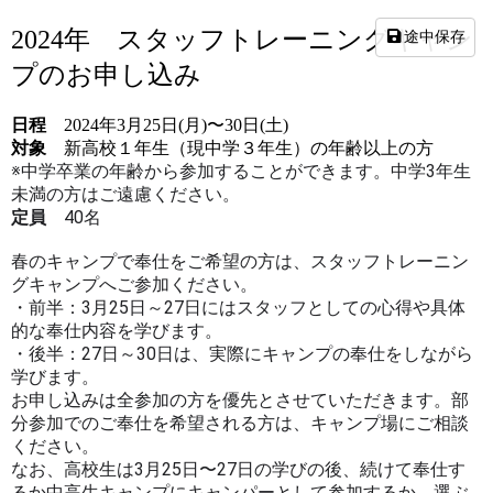
2024年 スタッフトレーニングキャン
途中保存
プのお申し込み
日程
2024年3月25日(月)〜30日(土)
対象
新高校１年生（現中学３年生）の年齢以上の方
※中学卒業の年齢から参加することができます。中学3年生
未満の方はご遠慮ください。
定員
40名
春のキャンプで奉仕をご希望の方は、スタッフトレーニン
グキャンプへご参加ください。
・前半：3月25日～27日にはスタッフとしての心得や具体
的な奉仕内容を学びます。
・後半：27日～30日は、実際にキャンプの奉仕をしながら
学びます。
お申し込みは全参加の方を優先とさせていただきます。部
分参加でのご奉仕を希望される方は、キャンプ場にご相談
ください。
なお、高校生は3月25日〜27日の学びの後、続けて奉仕す
るか中高生キャンプにキャンパーとして参加するか、選ぶ