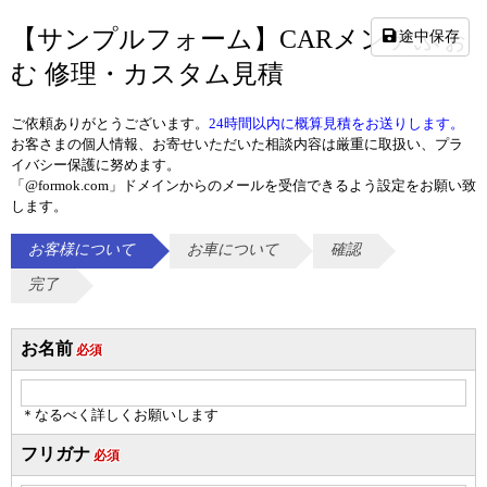
【サンプルフォーム】CARメンテふぉ
途中保存
む 修理・カスタム見積
ご依頼ありがとうございます。
24時間以内に概算見積をお送りします。
お客さまの個人情報、お寄せいただいた相談内容は厳重に取扱い、プラ
イバシー保護に努めます。
「@formok.com」ドメインからのメールを受信できるよう設定をお願い致
します。
お客様について
お車について
確認
完了
お名前
必須
＊なるべく詳しくお願いします
フリガナ
必須