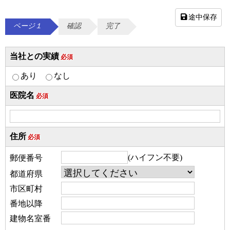
途中保存
ページ１
確認
完了
当社との実績
必須
あり
なし
医院名
必須
住所
必須
(ハイフン不要)
郵便番号
都道府県
市区町村
番地以降
建物名室番