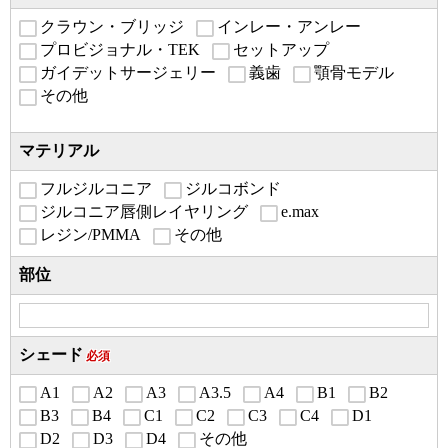
クラウン・ブリッジ
インレー・アンレー
プロビジョナル・TEK
セットアップ
ガイデットサージェリー
義歯
顎骨モデル
その他
マテリアル
フルジルコニア
ジルコボンド
ジルコニア唇側レイヤリング
e.max
レジン/PMMA
その他
部位
シェード
必須
A1
A2
A3
A3.5
A4
B1
B2
B3
B4
C1
C2
C3
C4
D1
D2
D3
D4
その他