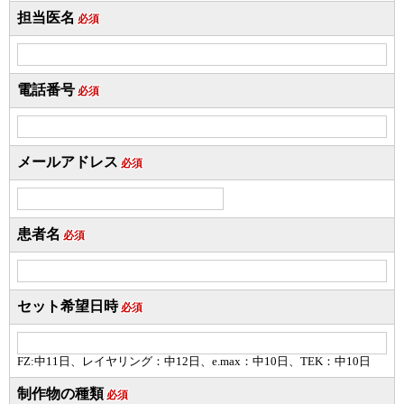
担当医名
必須
電話番号
必須
メールアドレス
必須
患者名
必須
セット希望日時
必須
FZ:中11日、レイヤリング：中12日、e.max：中10日、TEK：中10日
制作物の種類
必須