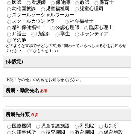
医師
看護師
保健師
教師
保育士
幼稚園教諭
児童福祉司
児童心理司
スクールソーシャルワーカー
スクールカウンセラー
社会福祉士
精神保健福祉士
公認心理師
臨床心理士
弁護士
助産師
学生
ボランティア
その他
どのような立場で子どもの支援に関わっていらっしゃるかをお知らせ
ください。（主なものを１つ）
(未設定)
上記「その他」の内容をお知らせください。
所属・勤務先名
必須
所属先分類
必須
医療機関
児童養護施設
乳児院
裁判所
法律事務所
捜査機関
教育機関
保育施設