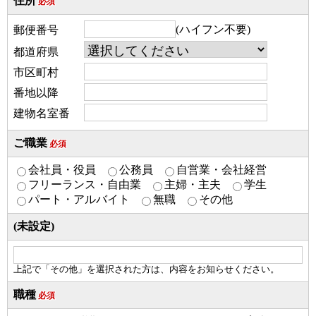
住所
必須
(ハイフン不要)
郵便番号
都道府県
市区町村
番地以降
建物名室番
ご職業
必須
会社員・役員
公務員
自営業・会社経営
フリーランス・自由業
主婦・主夫
学生
パート・アルバイト
無職
その他
(未設定)
上記で「その他」を選択された方は、内容をお知らせください。
職種
必須