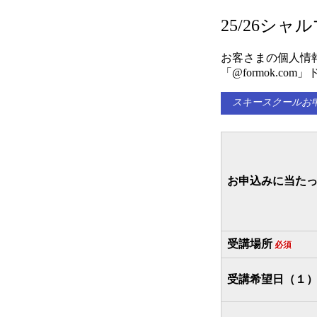
25/26シ
お客さまの個人情
「@formok.
スキースクールお
お申込みに当た
受講場所
必須
受講希望日（１