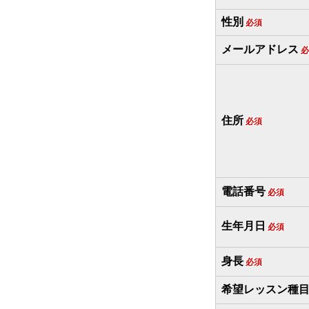
性別
必須
メールアドレス
必
住所
必須
電話番号
必須
生年月日
必須
身長
必須
希望レッスン種