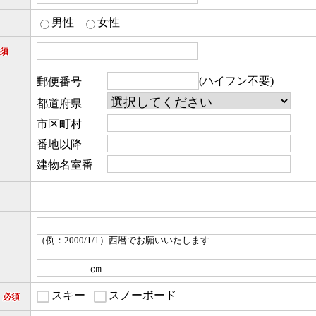
男性
女性
須
(ハイフン不要)
郵便番号
都道府県
市区町村
番地以降
建物名室番
（例：2000/1/1）西暦でお願いいたします
スキー
スノーボード
目
必須