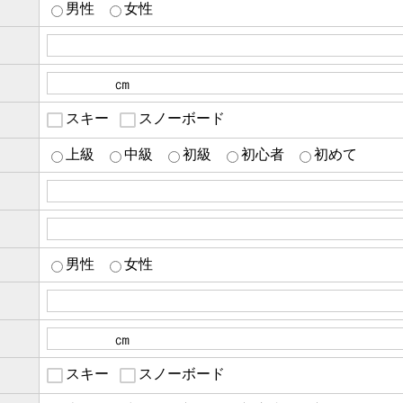
男性
女性
スキー
スノーボード
目
上級
中級
初級
初心者
初めて
男性
女性
スキー
スノーボード
目