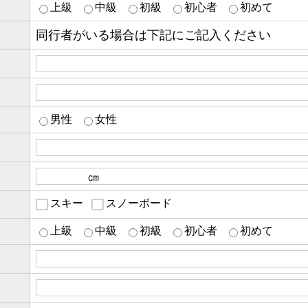
上級
中級
初級
初心者
初めて
同行者がいる場合は下記にご記入ください
男性
女性
スキー
スノーボード
目
上級
中級
初級
初心者
初めて