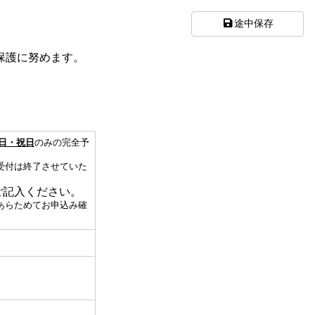
途中保存
保護に努めます。
。
日・祝日
のみの完全予
受付は終了させていた
ご記入ください。
あらためてお申込み確