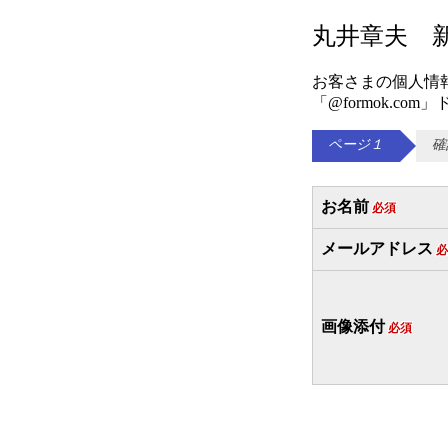
丸井章夫 
お客さまの個人情
「@formok.
ページ１
確
お名前
必須
メールアドレス
必
画像添付
必須