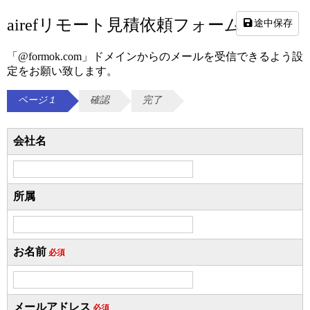
airefリモート見積依頼フォーム
途中保存
「@formok.com」ドメインからのメールを受信できるよう設
定をお願い致します。
ページ１
確認
完了
会社名
所属
お名前
必須
メールアドレス
必須