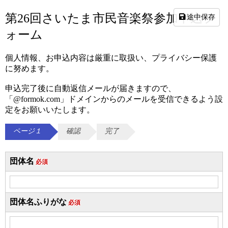
第26回さいたま市民音楽祭参加申込フ
途中保存
ォーム
個人情報、お申込内容は厳重に取扱い、プライバシー保護
に努めます。
申込完了後に自動返信メールが届きますので、
「@formok.com」ドメインからのメールを受信できるよう設
定をお願いいたします。
ページ１
確認
完了
団体名
必須
団体名ふりがな
必須