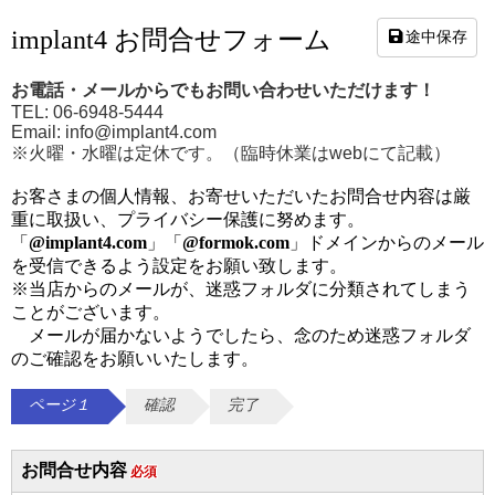
implant4 お問合せフォーム
途中保存
お電話・メールからでもお問い合わせいただけます！
TEL: 06-6948-5444
Email: info@implant4.com
※火曜・水曜は定休です。（臨時休業はwebにて記載）
お客さまの個人情報、お寄せいただいたお問合せ内容は厳
重に取扱い、プライバシー保護に努めます。
「
@implant4.com
」「
@formok.com
」ドメインからのメール
を受信できるよう設定をお願い致します。
※当店からのメールが、迷惑フォルダに分類されてしまう
ことがございます。
メールが届かないようでしたら、念のため迷惑フォルダ
のご確認をお願いいたします。
ページ１
確認
完了
お問合せ内容
必須