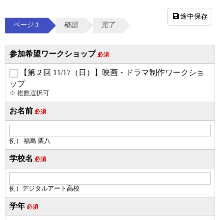
途中保存
ページ１
確認
完了
参加希望ワークショップ
必須
【第２回 11/17（日）】映画・ドラマ制作ワークショ
ップ
※ 複数選択可
お名前
必須
例） 福島 栗八
学校名
必須
例）デジタルアート高校
学年
必須