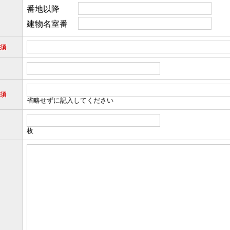
番地以降
建物名室番
須
須
省略せずに記入してください
枚