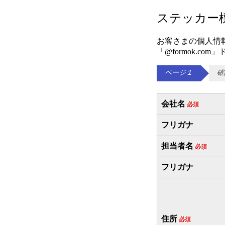
ステッカー
お客さまの個人情
「@formok.
ページ１
確
会社名
必須
フリガナ
担当者名
必須
フリガナ
住所
必須