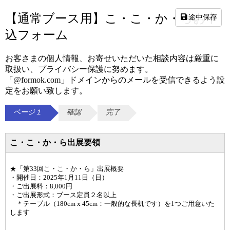
【通常ブース用】こ・こ・か・らお申
途中保存
込フォーム
お客さまの個人情報、お寄せいただいた相談内容は厳重に
取扱い、プライバシー保護に努めます。
「@formok.com」ドメインからのメールを受信できるよう設
定をお願い致します。
ページ１
確認
完了
こ・こ・か・ら出展要領
★「第33回こ・こ・か・ら」出展概要
・開催日：2025年1月11日（日）
・ご出展料：8,000円
・ご出展形式：ブース定員２名以上
＊テーブル（180cm x 45cm：一般的な長机です）を1つご用意いた
します