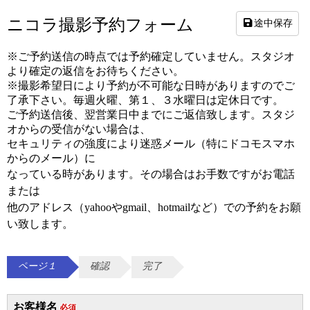
ニコラ撮影予約フォーム
途中保存
※ご予約送信の時点では予約確定していません。スタジオ
より確定の返信をお待ちください。
※撮影希望日により予約が不可能な日時がありますのでご
了承下さい。毎週火曜、第１、３水曜日は定休日です。
ご予約送信後、翌営業日中までにご返信致します。スタジ
オからの受信がない場合は、
セキュリティの強度により迷惑メール（特にドコモスマホ
からのメール）に
なっている時があります。
その場合はお手数ですが
お電話
または
他のアドレス（yahooやgmail、hotmailなど）での予約をお願
い致します。
ページ１
確認
完了
お客様名
必須