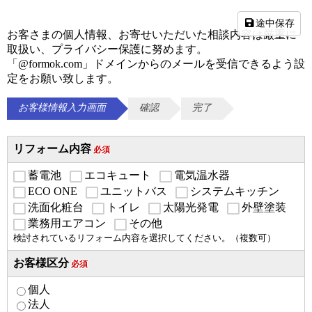
途中保存
お客さまの個人情報、お寄せいただいた相談内容は厳重に
取扱い、プライバシー保護に努めます。
「@formok.com」ドメインからのメールを受信できるよう設
定をお願い致します。
お客様情報入力画面
確認
完了
リフォーム内容
必須
蓄電池
エコキュート
電気温水器
ECO ONE
ユニットバス
システムキッチン
洗面化粧台
トイレ
太陽光発電
外壁塗装
業務用エアコン
その他
検討されているリフォーム内容を選択してください。（複数可）
お客様区分
必須
個人
法人