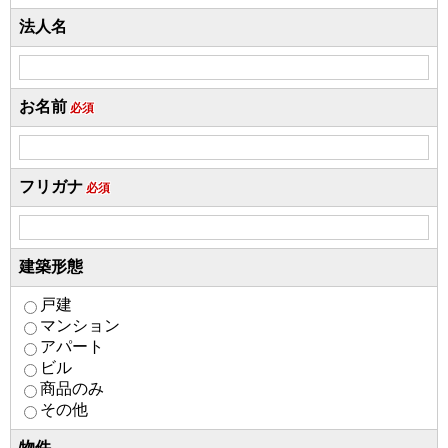
法人名
お名前
必須
フリガナ
必須
建築形態
戸建
マンション
アパート
ビル
商品のみ
その他
物件