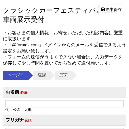
クラシックカーフェスティバル2026
途中保存
車両展示受付
・お客さまの個人情報、お寄せいただいた相談内容は厳重
に取扱います。
・「@formok.com」ドメインからのメールを受信できるよう
設定をお願い致します。
・フォームの送信がうまくできない場合は、入力データを
保存して少し時間を置いてから改めて送付願います。
ページ１
確認
完了
お名前
必須
例：公園 太郎
フリガナ
必須