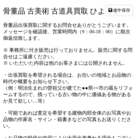
骨董品 古美術 古道具買取 ひよこ堂
途中保存
骨董品出張買取に関するお問合せありがとうございます。
メッセージを確認後、営業時間内
（9：00-18：00）に
順次
御返信致します。
※ 事務所に付き
販売は行っておりません。販売に関する問
合せはご遠慮ください。
※ いただいた内容は他のお客さまには公開されません。
・出張買取を希望される場合は、お住いの地域とお品物の
時代や概要をお知らせ下さい。
（例：明治生まれの曽祖父が建てた●●県××市の蔵をリフォ
ームするので、残っている古い物の中に価値ある物がある
か見て欲しい…等）
・
可能であれば査定を希望する建物内部全体のお写真
やお
品物の作家名・サイン・箱書き
など
の
写真もお送りくださ
い。
・お品物の時代や内容により出張出来兼ねる場合もござい