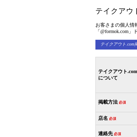
テイクアウト
お客さまの個人情
「@formok.
テイクアウト.co
テイクアウト.co
について
掲載方法
必須
店名
必須
連絡先
必須