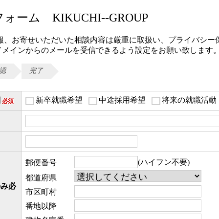
ーム KIKUCHI--GROUP
報、お寄せいただいた相談内容は厳重に取扱い、プライバシー
com」ドメインからのメールを受信できるよう設定をお願い致します
認
完了
新卒就職希望
中途採用希望
将来の就職活動
別
必須
(ハイフン不要)
郵便番号
都道府県
のみ必
市区町村
番地以降