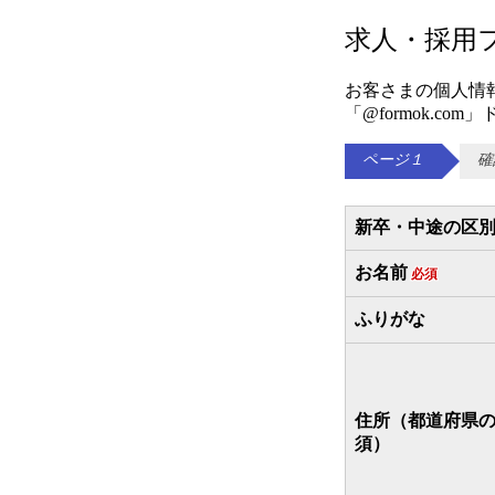
求人・採用フォ
お客さまの個人情
「@formok.
ページ１
確
新卒・中途の区
お名前
必須
ふりがな
住所（都道府県
須）