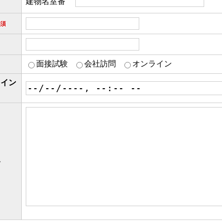
建物名室番
須
面接試験
会社訪問
オンライン
ライン
容