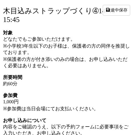
木目込みストラップづくり➃14:45～
途中保存
15:45
対象
どなたでもご参加いただけます。
※小学校3年生以下のお子様は、保護者の方の同伴を推奨し
ております。
※保護者の方が付き添いのみの場合は、お申し込みいただ
く必要はありません。
所要時間
約
60
分
参加費
1,000
円
※
参加費は当日会場にてお支払いください。
お申し込みについて
内容をご確認のうえ、以下の予約フォームに必要事項をご
入力いただき、お申し込みください。