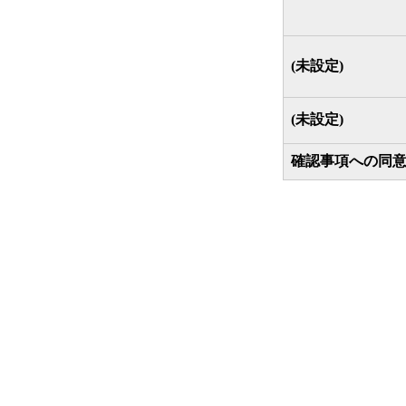
(未設定)
(未設定)
確認事項への同