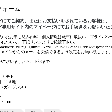
フォーム
グにてご契約、またはお支払いをされているお客様は、
グ専用サイト内のマイページにてお手続きをお願いいた
頂いたお申し込み内容、個人情報は厳重に取扱い、プライバシ
いについて、下記リンクよりご確認下さい。
le.com/file/d/1yrPpjgEQifmIuFNYvFFkh9pk985Y4qLR/view?usp=sharin
com」ドメインからのメールを受信できるよう設定をお願い致します
がございましたら、下記まで
。
オカモト
目11番地1
0787（ガイダンス3）
日
7：00