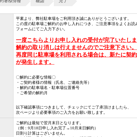
約者様情報
確認
完了
平素より、弊社駐車場をご利用頂き誠にありがとうございます。
この度の駐車場ご解約のお申し入れにつき、
ご注意事項をよくお読
フォームにてご入力下さい。
一度こちらよりお申し入れの受付が完了いたしま
解約の取り消しは行えませんのでご注意下さい。
再度同じ駐車場を利用される場合は、新たに契約
が発生します。
〇解約に必要な情報〇
・ご契約者様の情報（氏名、ご連絡先等）
・解約の駐車場名・駐車場位置番号
・ご希望の解約月
以下確認事項につきまして、チェックにてご了承頂けましたら、
次ページより必要事項のご入力をお願い致します。
ご解約は最短で翌月末日となります。
（例：9月18日申し入れ完了→10月末日解約）
日割り計算はございません。