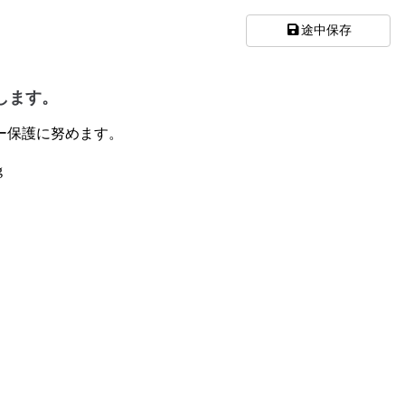
途中保存
します。
ー保護に努めます。
g
。