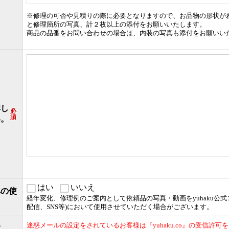
※修理の可否や見積りの際に必要となりますので、お品物の形状が
と修理箇所の写真、計２枚以上の添付をお願いいたします。
商品の品番をお問い合わせの場合は、内装の写真も添付をお願いい
詳し
必
須
い。
はい
いいえ
への使
経年変化、修理例のご案内として依頼品の写真・動画を
yuhaku公
配信、SNS等)において
使用させていただく場合がございます。
い
迷惑メールの設定をされているお客様は『yuhaku.co』の受信許可