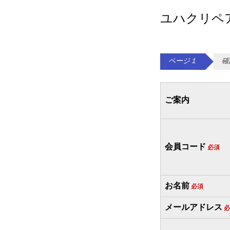
ユハクリペ
ページ１
確
ご案内
会員コード
必須
お名前
必須
メールアドレス
必