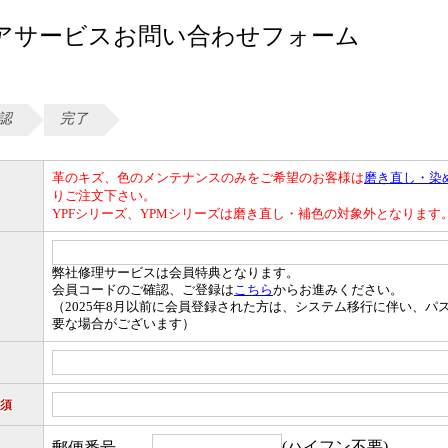
アサービスお問い合わせフォーム
認
完了
革のキズ、色のメンテナンスのみをご希望のお客様は
磨き直し・染
りご注文下さい。
YPFシリーズ、YPMシリーズは磨き直し・補色の
対象外となります
弊社修理サービスは会員特典となります。
会員コードのご確認、ご登録は
こちら
からお進みください。
（2025年8月以前に会員登録された方は、システム移行に伴い、パ
要な場合がございます）
須
(ハイフン不要)
郵便番号