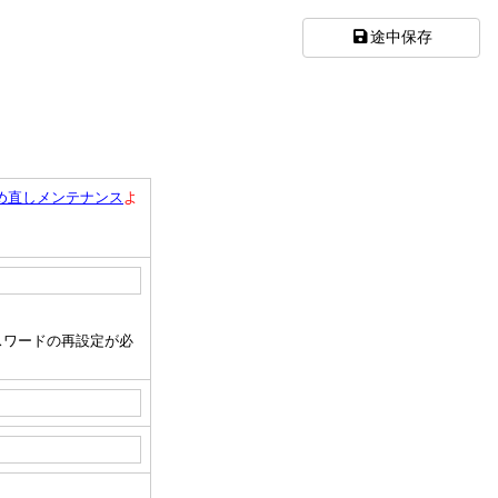
途中保存
め直しメンテナンス
よ
。
スワードの再設定が必