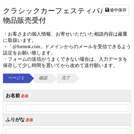
クラシックカーフェスティバル2026
途中保存
物品販売受付
・お客さまの個人情報、お寄せいただいた相談内容は厳重
に取扱います。
・「@formok.com」ドメインからのメールを受信できるよう
設定をお願い致します。
・フォームの送信がうまくできない場合は、入力データを
保存して少し時間を置いてから改めて送付願います。
ページ１
確認
完了
お名前
必須
ふりがな
必須