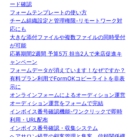
ード確認
フォームテンプレートの使い方
チーム組織設定と管理権限-リモートワーク対
応にも
大きな添付ファイルや複数ファイルの同時受付
が可能
応募期間2週間 予算5万 担当2人で来店促進キ
ャンペーン
フォームデータが消えています！なぜですか？
有料プラン利用でFormOKコピーライトを非表
示に
オンラインフォームによるオーディション運営
オーディション運営をフォームで完結
インボイス番号確認機能-ワンクリックで即時
利用・URL配布
インボイス番号確認・収集システム
ヘアサロン経営の顧客管理と集客、信頼関係構