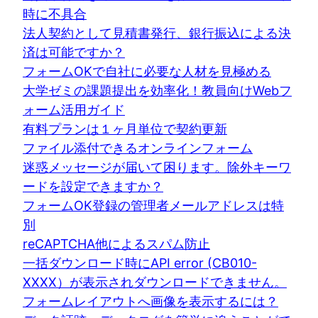
時に不具合
法人契約として見積書発行、銀行振込による決
済は可能ですか？
フォームOKで自社に必要な人材を見極める
大学ゼミの課題提出を効率化！教員向けWebフ
ォーム活用ガイド
有料プランは１ヶ月単位で契約更新
ファイル添付できるオンラインフォーム
迷惑メッセージが届いて困ります。除外キーワ
ードを設定できますか？
フォームOK登録の管理者メールアドレスは特
別
reCAPTCHA他によるスパム防止
一括ダウンロード時にAPI error (CB010-
XXXX）が表示されダウンロードできません。
フォームレイアウトへ画像を表示するには？