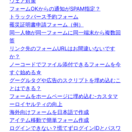
ウェア対策
フォームOKからの通知がSPAM指定？
トラックバース予約フォーム
罹災証明書申請フォーム（例）
同一人物が同一フォームに同一端末から複数回
答
リンク先のフォームURLはお間違いないです
か？
ノーコードでファイル添付できるフォームを今
すぐ始める☆
グーグルタグや広告のスクリプトを埋め込むこ
とはできる？
フォームをホームページに埋め込む-カスタマ
ーロイヤルティの向上
海外向けフォームを日本語で作成
アイテム移動で簡単フォーム作成
ログインできない？慌てずログインIDとパスワ