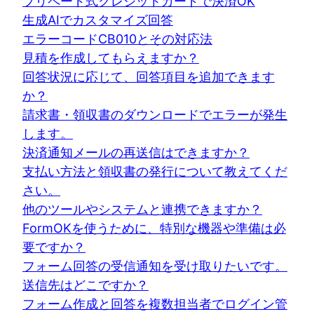
プリペード式クレジットカードで決済OK
生成AIでカスタマイズ回答
エラーコードCB010とその対応法
見積を作成してもらえますか？
回答状況に応じて、回答項目を追加できます
か？
請求書・領収書のダウンロードでエラーが発生
します。
決済通知メールの再送信はできますか？
支払い方法と領収書の発行について教えてくだ
さい。
他のツールやシステムと連携できますか？
FormOKを使うために、特別な機器や準備は必
要ですか？
フォーム回答の受信通知を受け取りたいです。
送信先はどこですか？
フォーム作成と回答を複数担当者でログイン管