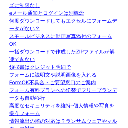
ズに制限なし
eメール通知とログインは別概念
何度ダウンロードしてもエクセルにフォームデ
ータがない？
スモールビジネスに動画写真添付のフォーム
OK
一括ダウンロードで作成したZIPファイルが解
凍できない
領収書はクレジット明細で
フォームに説明文や説明画像を入れる
FormOK不具合・ご要望窓口のご案内
フォーム有料プランへの切替でフリープランデ
ータも自動移行
高度なセキュリティを維持-個人情報や写真を
扱うフォーム
情報流出の際の対応は？ランサムウェアやマル