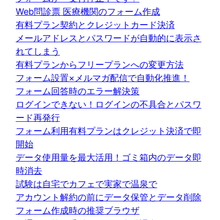
Web問診票 医療機関のフォーム作成
有料プラン契約とクレジットカード決済
メールアドレスとパスワードが自動的に表示さ
れてしまう
有料プランからフリープランへの変更方法
フォーム設置×メルマガ配信で自動化推進！
フォーム回答時のエラー解決策
ログインできない！ログインの不具合とパスワ
ード再発行
フォーム利用有料プランはクレジット決済で即
開始
データ使用量を最大活用！ゴミ箱内のデータ即
時消去
試験は自宅でカフェで実家で温泉で
アカウント解約の前にデータ保管とデータ削除
フォーム作成時の推奨ブラウザ