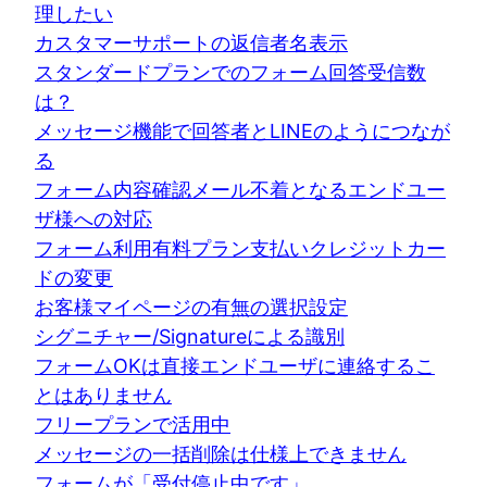
理したい
カスタマーサポートの返信者名表示
スタンダードプランでのフォーム回答受信数
は？
メッセージ機能で回答者とLINEのようにつなが
る
フォーム内容確認メール不着となるエンドユー
ザ様への対応
フォーム利用有料プラン支払いクレジットカー
ドの変更
お客様マイページの有無の選択設定
シグニチャー/Signatureによる識別
フォームOKは直接エンドユーザに連絡するこ
とはありません
フリープランで活用中
メッセージの一括削除は仕様上できません
フォームが「受付停止中です」