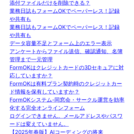
添付ファイルだけを削除できる？
業務日誌もフォームOKでペーパーレス！記録
や共有も
業務日誌もフォームOKでペーパーレス！記録
や共有も
データ容量不足とフォーム上のエラー表示
アンケートからファイル送信、確認通知、名簿
管理まで一元管理
FormOKはクレジットカードの3Dセキュアに対
応していますか？
FormOKは有料プラン契約時のクレジットカー
ド情報を保有していますか？
FormOKシステム-同窓会・サークル運営を効率
化する完全オンラインフォーム
ログインできません。メールアドレスやパスワ
ードは変えていません。
【2025年春版】AIコーディングの将来