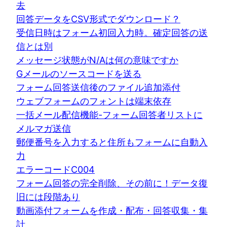
去
回答データをCSV形式でダウンロード？
受信日時はフォーム初回入力時。確定回答の送
信とは別
メッセージ状態がN/Aは何の意味ですか
Gメールのソースコードを送る
フォーム回答送信後のファイル追加添付
ウェブフォームのフォントは端末依存
一括メール配信機能-フォーム回答者リストに
メルマガ送信
郵便番号を入力すると住所もフォームに自動入
力
エラーコードC004
フォーム回答の完全削除、その前に！データ復
旧には段階あり
動画添付フォームを作成・配布・回答収集・集
計