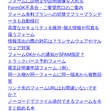
フォームに説明文や説明画像を入れる
FormOK不具合・ご要望窓口のご案内
フォーム有料プランへの切替でフリープランデ
ータも自動移行
高度なセキュリティを維持-個人情報や写真を
扱うフォーム
情報流出の際の対応は？ランサムウェアやマル
ウェア対策
フォームOKからの通知がSPAM指定？
トラックバース予約フォーム
罹災証明書申請フォーム（例）
同一人物が同一フォームに同一端末から複数回
答
リンク先のフォームURLはお間違いないです
か？
ノーコードでファイル添付できるフォームを今
すぐ始める☆