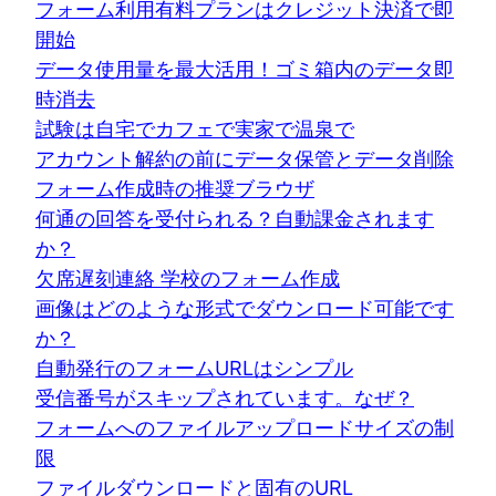
フォーム利用有料プランはクレジット決済で即
開始
データ使用量を最大活用！ゴミ箱内のデータ即
時消去
試験は自宅でカフェで実家で温泉で
アカウント解約の前にデータ保管とデータ削除
フォーム作成時の推奨ブラウザ
何通の回答を受付られる？自動課金されます
か？
欠席遅刻連絡 学校のフォーム作成
画像はどのような形式でダウンロード可能です
か？
自動発行のフォームURLはシンプル
受信番号がスキップされています。なぜ？
フォームへのファイルアップロードサイズの制
限
ファイルダウンロードと固有のURL