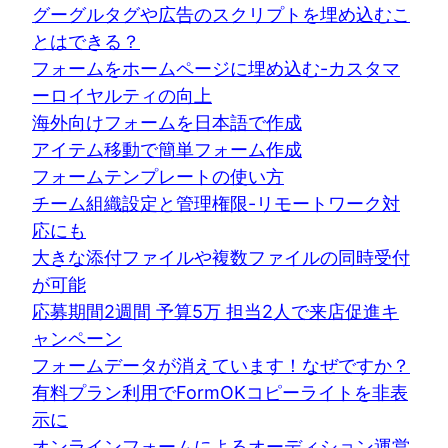
グーグルタグや広告のスクリプトを埋め込むこ
とはできる？
フォームをホームページに埋め込む-カスタマ
ーロイヤルティの向上
海外向けフォームを日本語で作成
アイテム移動で簡単フォーム作成
フォームテンプレートの使い方
チーム組織設定と管理権限-リモートワーク対
応にも
大きな添付ファイルや複数ファイルの同時受付
が可能
応募期間2週間 予算5万 担当2人で来店促進キ
ャンペーン
フォームデータが消えています！なぜですか？
有料プラン利用でFormOKコピーライトを非表
示に
オンラインフォームによるオーディション運営