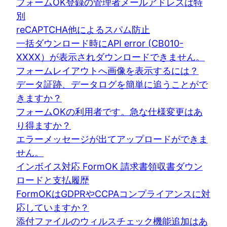
フォームOK登録の管理者メールアドレスは特
別
reCAPTCHA他によるスパム防止
一括ダウンロード時にAPI error (CB010-
XXXX）が表示されダウンロードできません。
フォームレイアウトへ画像を表示するには？
データ証跡、データログを簡単に追うことがで
きますか？
フォームOKの利用者です。急な仕様変更はあ
り得ますか？
エラーメッセージが出てアップロードができま
せん。
インボイス対応 FormOK 請求書領収書ダウン
ロードと支払履歴
FormOKはGDPRやCCPAコンプライアンスに対
応していますか？
添付ファイルのウィルスチェック機能追加はあ