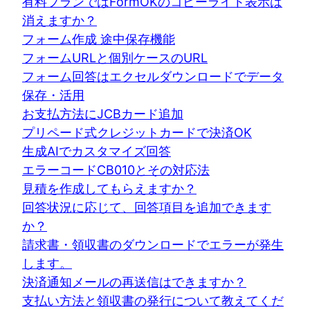
有料プランではFormOKのコピーライト表示は
消えますか？
フォーム作成 途中保存機能
フォームURLと個別ケースのURL
フォーム回答はエクセルダウンロードでデータ
保存・活用
お支払方法にJCBカード追加
プリペード式クレジットカードで決済OK
生成AIでカスタマイズ回答
エラーコードCB010とその対応法
見積を作成してもらえますか？
回答状況に応じて、回答項目を追加できます
か？
請求書・領収書のダウンロードでエラーが発生
します。
決済通知メールの再送信はできますか？
支払い方法と領収書の発行について教えてくだ