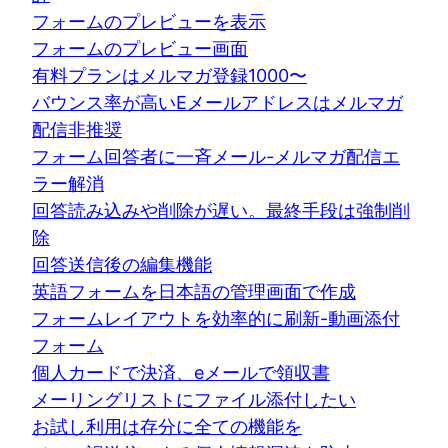
フォームのプレビューを表示
フォームのプレビュー画面
有料プランはメルマガ登録1000〜
バウンス率が高いEメールアドレスはメルマガ
配信非推奨
フォーム回答者に一斉メール-メルマガ配信エ
ラー解消
回答読み込みや削除が遅い。最終手段は強制削
除
回答送信後の編集機能
英語フォームを日本語の管理画面で作成
フォームレイアウトを効率的に刷新-動画添付
フォーム
個人カードで決済、eメールで領収書
メーリングリストにファイル添付したい
お試し利用は存分に全ての機能を