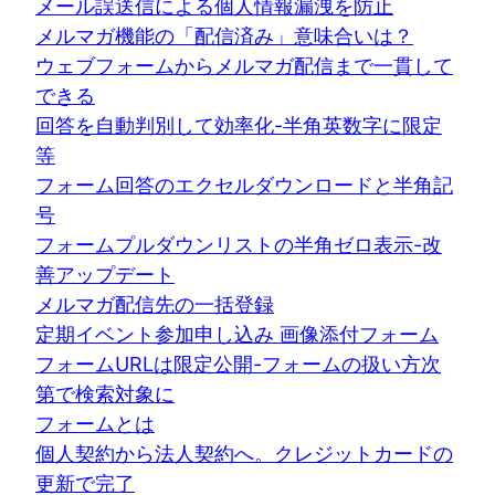
メール誤送信による個人情報漏洩を防止
メルマガ機能の「配信済み」意味合いは？
ウェブフォームからメルマガ配信まで一貫して
できる
回答を自動判別して効率化-半角英数字に限定
等
フォーム回答のエクセルダウンロードと半角記
号
フォームプルダウンリストの半角ゼロ表示-改
善アップデート
メルマガ配信先の一括登録
定期イベント参加申し込み 画像添付フォーム
フォームURLは限定公開-フォームの扱い方次
第で検索対象に
フォームとは
個人契約から法人契約へ。クレジットカードの
更新で完了