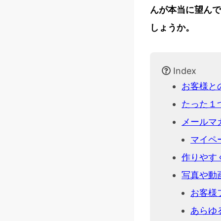
んが本当に望んで
しょうか。
Index
お客様と
たった１
メールマ
マイペ
作りやす
写真や動
お客様
あらゆ