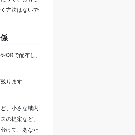
行く方法はないで
関係
やQRで配布し、
が残ります。
など、小さな域内
ビスの提案など、
い分けて、あなた