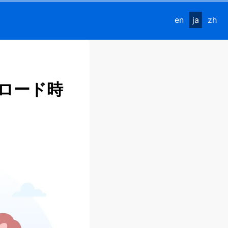
en
ja
zh
ロード時