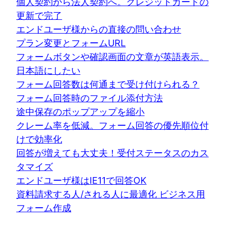
個人契約から法人契約へ。クレジットカードの
更新で完了
エンドユーザ様からの直接の問い合わせ
プラン変更とフォームURL
フォームボタンや確認画面の文章が英語表示。
日本語にしたい
フォーム回答数は何通まで受け付けられる？
フォーム回答時のファイル添付方法
途中保存のポップアップを縮小
クレーム率を低減。フォーム回答の優先順位付
けで効率化
回答が増えても大丈夫！受付ステータスのカス
タマイズ
エンドユーザ様はIE11で回答OK
資料請求する人/される人に最適化 ビジネス用
フォーム作成