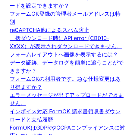
ードを設定できますか？
フォームOK登録の管理者メールアドレスは特
別
reCAPTCHA他によるスパム防止
一括ダウンロード時にAPI error (CB010-
XXXX）が表示されダウンロードできません。
フォームレイアウトへ画像を表示するには？
データ証跡、データログを簡単に追うことがで
きますか？
フォームOKの利用者です。急な仕様変更はあ
り得ますか？
エラーメッセージが出てアップロードができま
せん。
インボイス対応 FormOK 請求書領収書ダウン
ロードと支払履歴
FormOKはGDPRやCCPAコンプライアンスに対