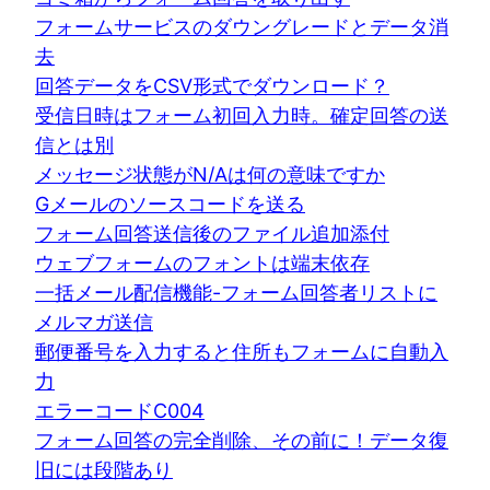
フォームサービスのダウングレードとデータ消
去
回答データをCSV形式でダウンロード？
受信日時はフォーム初回入力時。確定回答の送
信とは別
メッセージ状態がN/Aは何の意味ですか
Gメールのソースコードを送る
フォーム回答送信後のファイル追加添付
ウェブフォームのフォントは端末依存
一括メール配信機能-フォーム回答者リストに
メルマガ送信
郵便番号を入力すると住所もフォームに自動入
力
エラーコードC004
フォーム回答の完全削除、その前に！データ復
旧には段階あり