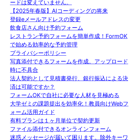
ードは変えていません。
【2025年春版】AIコーディングの将来
登録eメールアドレスの変更
飲食店さん向け予約フォーム
レストラン予約フォームを簡単作成！FormOK
で始める効率的な予約管理
プライバシーポリシー
写真添付できるフォームを作成。アップロード
時に不具合
法人契約として見積書発行、銀行振込による決
済は可能ですか？
フォームOKで自社に必要な人材を見極める
大学ゼミの課題提出を効率化！教員向けWebフ
ォーム活用ガイド
有料プランは１ヶ月単位で契約更新
ファイル添付できるオンラインフォーム
迷惑メッセージが届いて困ります。除外キーワ