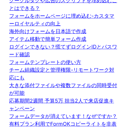
グーグルタグや広告のスクリプトを埋め込むこ
とはできる？
フォームをホームページに埋め込む-カスタマ
ーロイヤルティの向上
海外向けフォームを日本語で作成
アイテム移動で簡単フォーム作成
ログインできない？慌てずログインIDとパスワ
ード確認
フォームテンプレートの使い方
チーム組織設定と管理権限-リモートワーク対
応にも
大きな添付ファイルや複数ファイルの同時受付
が可能
応募期間2週間 予算5万 担当2人で来店促進キ
ャンペーン
フォームデータが消えています！なぜですか？
有料プラン利用でFormOKコピーライトを非表