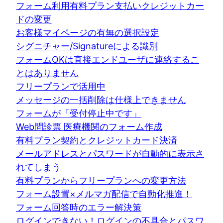
フォーム利用有料プラン支払いクレジットカー
ドの変更
お客様マイページの有無の選択設定
シグニチャー/Signatureによる識別
フォームOKは直接エンドユーザに連絡するこ
とはありません
フリープランで活用中
メッセージの一括削除は仕様上できません
フォームが「受付停止中です」
Web問診票 医療機関のフォーム作成
有料プラン契約とクレジットカード決済
メールアドレスとパスワードが自動的に表示さ
れてしまう
有料プランからフリープランへの変更方法
フォーム設置×メルマガ配信で自動化推進！
フォーム回答時のエラー解決策
ログインできない！ログインの不具合とパスワ