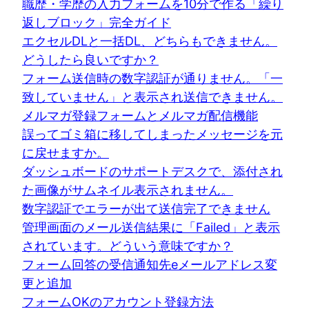
職歴・学歴の入力フォームを10分で作る「繰り
返しブロック」完全ガイド
エクセルDLと一括DL、どちらもできません。
どうしたら良いですか？
フォーム送信時の数字認証が通りません。「一
致していません」と表示され送信できません。
メルマガ登録フォームとメルマガ配信機能
誤ってゴミ箱に移してしまったメッセージを元
に戻せますか。
ダッシュボードのサポートデスクで、添付され
た画像がサムネイル表示されません。
数字認証でエラーが出て送信完了できません
管理画面のメール送信結果に「Failed」と表示
されています。どういう意味ですか？
フォーム回答の受信通知先eメールアドレス変
更と追加
フォームOKのアカウント登録方法