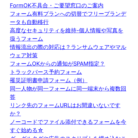
FormOK不具合・ご要望窓口のご案内
フォーム有料プランへの切替でフリープランデ
ータも自動移行
高度なセキュリティを維持-個人情報や写真を
扱うフォーム
情報流出の際の対応は？ランサムウェアやマル
ウェア対策
フォームOKからの通知がSPAM指定？
トラックバース予約フォーム
罹災証明書申請フォーム（例）
同一人物が同一フォームに同一端末から複数回
答
リンク先のフォームURLはお間違いないです
か？
ノーコードでファイル添付できるフォームを今
すぐ始める☆