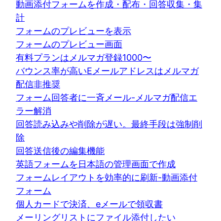
動画添付フォームを作成・配布・回答収集・集
計
フォームのプレビューを表示
フォームのプレビュー画面
有料プランはメルマガ登録1000〜
バウンス率が高いEメールアドレスはメルマガ
配信非推奨
フォーム回答者に一斉メール-メルマガ配信エ
ラー解消
回答読み込みや削除が遅い。最終手段は強制削
除
回答送信後の編集機能
英語フォームを日本語の管理画面で作成
フォームレイアウトを効率的に刷新-動画添付
フォーム
個人カードで決済、eメールで領収書
メーリングリストにファイル添付したい