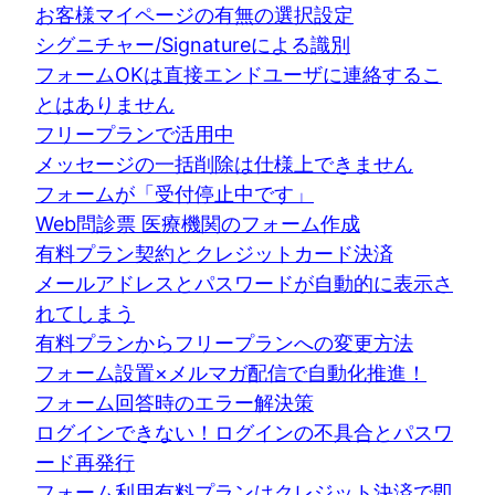
お客様マイページの有無の選択設定
シグニチャー/Signatureによる識別
フォームOKは直接エンドユーザに連絡するこ
とはありません
フリープランで活用中
メッセージの一括削除は仕様上できません
フォームが「受付停止中です」
Web問診票 医療機関のフォーム作成
有料プラン契約とクレジットカード決済
メールアドレスとパスワードが自動的に表示さ
れてしまう
有料プランからフリープランへの変更方法
フォーム設置×メルマガ配信で自動化推進！
フォーム回答時のエラー解決策
ログインできない！ログインの不具合とパスワ
ード再発行
フォーム利用有料プランはクレジット決済で即