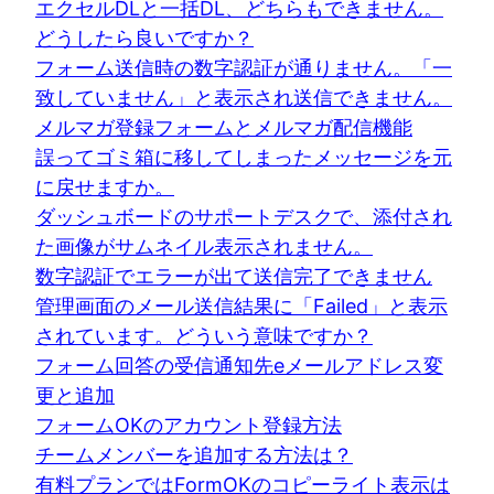
エクセルDLと一括DL、どちらもできません。
どうしたら良いですか？
フォーム送信時の数字認証が通りません。「一
致していません」と表示され送信できません。
メルマガ登録フォームとメルマガ配信機能
誤ってゴミ箱に移してしまったメッセージを元
に戻せますか。
ダッシュボードのサポートデスクで、添付され
た画像がサムネイル表示されません。
数字認証でエラーが出て送信完了できません
管理画面のメール送信結果に「Failed」と表示
されています。どういう意味ですか？
フォーム回答の受信通知先eメールアドレス変
更と追加
フォームOKのアカウント登録方法
チームメンバーを追加する方法は？
有料プランではFormOKのコピーライト表示は