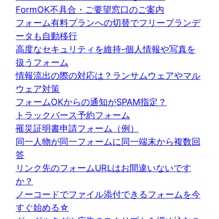
FormOK不具合・ご要望窓口のご案内
フォーム有料プランへの切替でフリープランデ
ータも自動移行
高度なセキュリティを維持-個人情報や写真を
扱うフォーム
情報流出の際の対応は？ランサムウェアやマル
ウェア対策
フォームOKからの通知がSPAM指定？
トラックバース予約フォーム
罹災証明書申請フォーム（例）
同一人物が同一フォームに同一端末から複数回
答
リンク先のフォームURLはお間違いないです
か？
ノーコードでファイル添付できるフォームを今
すぐ始める☆