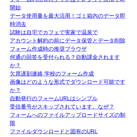
開始
データ使用量を最大活用！ゴミ箱内のデータ即
時消去
試験は自宅でカフェで実家で温泉で
アカウント解約の前にデータ保管とデータ削除
フォーム作成時の推奨ブラウザ
何通の回答を受付られる？自動課金されます
か？
欠席遅刻連絡 学校のフォーム作成
画像はどのような形式でダウンロード可能です
か？
自動発行のフォームURLはシンプル
受信番号がスキップされています。なぜ？
フォームへのファイルアップロードサイズの制
限
ファイルダウンロードと固有のURL