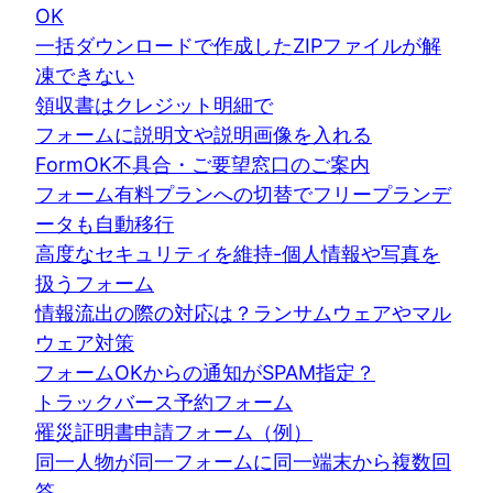
OK
一括ダウンロードで作成したZIPファイルが解
凍できない
領収書はクレジット明細で
フォームに説明文や説明画像を入れる
FormOK不具合・ご要望窓口のご案内
フォーム有料プランへの切替でフリープランデ
ータも自動移行
高度なセキュリティを維持-個人情報や写真を
扱うフォーム
情報流出の際の対応は？ランサムウェアやマル
ウェア対策
フォームOKからの通知がSPAM指定？
トラックバース予約フォーム
罹災証明書申請フォーム（例）
同一人物が同一フォームに同一端末から複数回
答