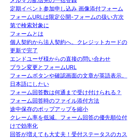
メルマガ配信先の一括登録
定期イベント参加申し込み 画像添付フォーム
フォームURLは限定公開-フォームの扱い方次
第で検索対象に
フォームとは
個人契約から法人契約へ。クレジットカードの
更新で完了
エンドユーザ様からの直接の問い合わせ
プラン変更とフォームURL
フォームボタンや確認画面の文章が英語表示。
日本語にしたい
フォーム回答数は何通まで受け付けられる？
フォーム回答時のファイル添付方法
途中保存のポップアップを縮小
クレーム率を低減。フォーム回答の優先順位付
けで効率化
回答が増えても大丈夫！受付ステータスのカス