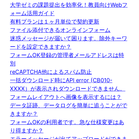
大学ゼミの課題提出を効率化！教員向けWebフ
ォーム活用ガイド
有料プランは１ヶ月単位で契約更新
ファイル添付できるオンラインフォーム
迷惑メッセージが届いて困ります。除外キーワ
ードを設定できますか？
フォームOK登録の管理者メールアドレスは特
別
reCAPTCHA他によるスパム防止
一括ダウンロード時にAPI error (CB010-
XXXX）が表示されダウンロードできません。
フォームレイアウトへ画像を表示するには？
データ証跡、データログを簡単に追うことがで
きますか？
フォームOKの利用者です。急な仕様変更はあ
り得ますか？
エラーメッセージが出てアップロードができま