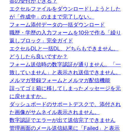
答の受付ができる？
エクセルファイルをダウンロードしようとした
が「作成中」のままで完了しない。
フォーム添付データの一括ダウンロード
職歴・学歴の入力フォームを10分で作る「繰り
返しブロック」完全ガイド
エクセルDLと一括DL、どちらもできません。
どうしたら良いですか？
フォーム送信時の数字認証が通りません。「一
致していません」と表示され送信できません。
メルマガ登録フォームとメルマガ配信機能
誤ってゴミ箱に移してしまったメッセージを元
に戻せますか。
ダッシュボードのサポートデスクで、添付され
た画像がサムネイル表示されません。
数字認証でエラーが出て送信完了できません
管理画面のメール送信結果に「Failed」と表示