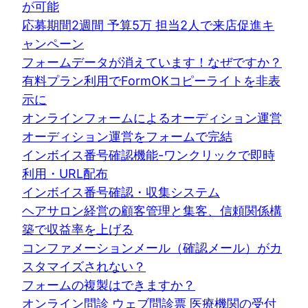
が可能
応募期間2週間 予算5万 担当2人で来店促進キ
ャンペーン
フォームデータが消えています！なぜですか？
有料プラン利用でFormOKコピーライトを非表
示に
オンラインフォームによるオーディション運営
オーディション運営をフォームで完結
インボイス番号確認機能-ワンクリックで即時
利用・URL配布
インボイス番号確認・収集システム
ヘアサロン経営の顧客管理と集客、信頼関係構
築で収益率を上げる
コンファメーションメール（確認メール）がカ
スタマイズされない？
フォームの複製はできますか？
オンライン問診 ウェブ問診票 医療機関の受付