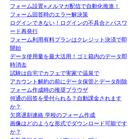
フォーム設置×メルマガ配信で自動化推進！
フォーム回答時のエラー解決策
ログインできない！ログインの不具合とパスワ
ード再発行
フォーム利用有料プランはクレジット決済で即
開始
データ使用量を最大活用！ゴミ箱内のデータ即
時消去
試験は自宅でカフェで実家で温泉で
アカウント解約の前にデータ保管とデータ削除
フォーム作成時の推奨ブラウザ
何通の回答を受付られる？自動課金されます
か？
欠席遅刻連絡 学校のフォーム作成
画像はどのような形式でダウンロード可能です
か？