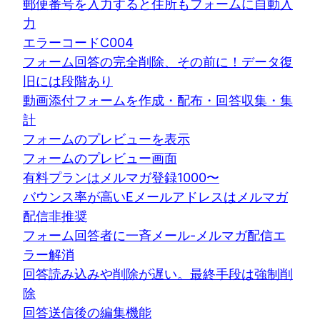
郵便番号を入力すると住所もフォームに自動入
力
エラーコードC004
フォーム回答の完全削除、その前に！データ復
旧には段階あり
動画添付フォームを作成・配布・回答収集・集
計
フォームのプレビューを表示
フォームのプレビュー画面
有料プランはメルマガ登録1000〜
バウンス率が高いEメールアドレスはメルマガ
配信非推奨
フォーム回答者に一斉メール-メルマガ配信エ
ラー解消
回答読み込みや削除が遅い。最終手段は強制削
除
回答送信後の編集機能