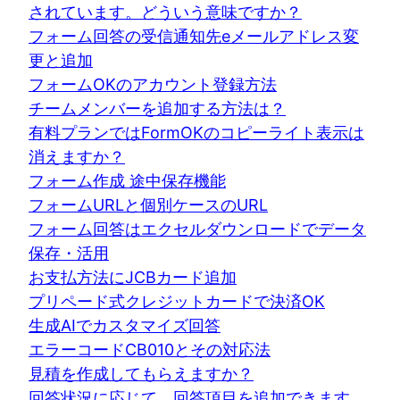
されています。どういう意味ですか？
フォーム回答の受信通知先eメールアドレス変
更と追加
フォームOKのアカウント登録方法
チームメンバーを追加する方法は？
有料プランではFormOKのコピーライト表示は
消えますか？
フォーム作成 途中保存機能
フォームURLと個別ケースのURL
フォーム回答はエクセルダウンロードでデータ
保存・活用
お支払方法にJCBカード追加
プリペード式クレジットカードで決済OK
生成AIでカスタマイズ回答
エラーコードCB010とその対応法
見積を作成してもらえますか？
回答状況に応じて、回答項目を追加できます