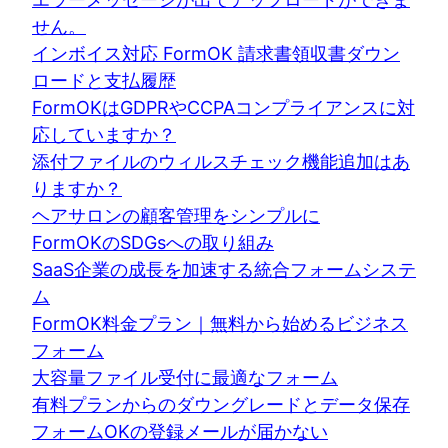
せん。
インボイス対応 FormOK 請求書領収書ダウン
ロードと支払履歴
FormOKはGDPRやCCPAコンプライアンスに対
応していますか？
添付ファイルのウィルスチェック機能追加はあ
りますか？
ヘアサロンの顧客管理をシンプルに
FormOKのSDGsへの取り組み
SaaS企業の成長を加速する統合フォームシステ
ム
FormOK料金プラン｜無料から始めるビジネス
フォーム
大容量ファイル受付に最適なフォーム
有料プランからのダウングレードとデータ保存
フォームOKの登録メールが届かない