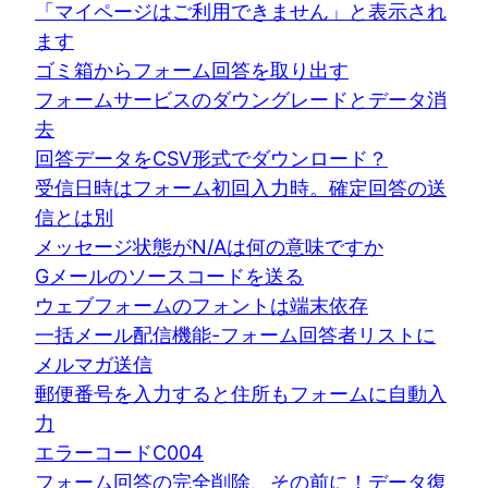
「マイページはご利用できません」と表示され
ます
ゴミ箱からフォーム回答を取り出す
フォームサービスのダウングレードとデータ消
去
回答データをCSV形式でダウンロード？
受信日時はフォーム初回入力時。確定回答の送
信とは別
メッセージ状態がN/Aは何の意味ですか
Gメールのソースコードを送る
ウェブフォームのフォントは端末依存
一括メール配信機能-フォーム回答者リストに
メルマガ送信
郵便番号を入力すると住所もフォームに自動入
力
エラーコードC004
フォーム回答の完全削除、その前に！データ復