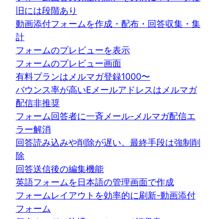
旧には段階あり
動画添付フォームを作成・配布・回答収集・集
計
フォームのプレビューを表示
フォームのプレビュー画面
有料プランはメルマガ登録1000〜
バウンス率が高いEメールアドレスはメルマガ
配信非推奨
フォーム回答者に一斉メール-メルマガ配信エ
ラー解消
回答読み込みや削除が遅い。最終手段は強制削
除
回答送信後の編集機能
英語フォームを日本語の管理画面で作成
フォームレイアウトを効率的に刷新-動画添付
フォーム