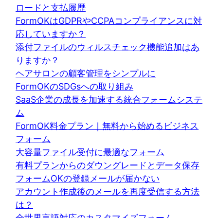
ロードと支払履歴
FormOKはGDPRやCCPAコンプライアンスに対
応していますか？
添付ファイルのウィルスチェック機能追加はあ
りますか？
ヘアサロンの顧客管理をシンプルに
FormOKのSDGsへの取り組み
SaaS企業の成長を加速する統合フォームシステ
ム
FormOK料金プラン｜無料から始めるビジネス
フォーム
大容量ファイル受付に最適なフォーム
有料プランからのダウングレードとデータ保存
フォームOKの登録メールが届かない
アカウント作成後のメールを再度受信する方法
は？
全世界言語対応のカスタマイズフォーム