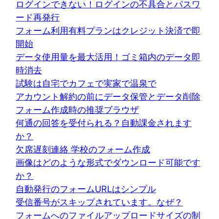
ログインできない！ログインの不具合とパスワ
ード再発行
フォーム利用有料プランはクレジット決済で即
開始
データ使用量を最大活用！ゴミ箱内のデータ即
時消去
試験は自宅でカフェで実家で温泉で
アカウント解約の前にデータ保管とデータ削除
フォーム作成時の推奨ブラウザ
何通の回答を受付られる？自動課金されます
か？
欠席遅刻連絡 学校のフォーム作成
画像はどのような形式でダウンロード可能です
か？
自動発行のフォームURLはシンプル
受信番号がスキップされています。なぜ？
フォームへのファイルアップロードサイズの制