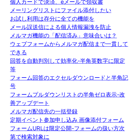
個人カードで決済、eメールで領収書
メーリングリストにファイル添付したい
お試し利用は存分に全ての機能を
メール誤送信による個人情報漏洩を防止
メルマガ機能の「配信済み」意味合いは？
ウェブフォームからメルマガ配信まで一貫して
できる
回答を自動判別して効率化-半角英数字に限定
等
フォーム回答のエクセルダウンロードと半角記
号
フォームプルダウンリストの半角ゼロ表示-改
善アップデート
メルマガ配信先の一括登録
定期イベント参加申し込み 画像添付フォーム
フォームURLは限定公開-フォームの扱い方次
第で検索対象に