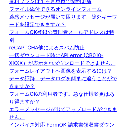
有料プランは１ヶ月単位で契約更新
ファイル添付できるオンラインフォーム
迷惑メッセージが届いて困ります。除外キーワ
ードを設定できますか？
フォームOK登録の管理者メールアドレスは特
別
reCAPTCHA他によるスパム防止
一括ダウンロード時にAPI error (CB010-
XXXX）が表示されダウンロードできません。
フォームレイアウトへ画像を表示するには？
データ証跡、データログを簡単に追うことがで
きますか？
フォームOKの利用者です。急な仕様変更はあ
り得ますか？
エラーメッセージが出てアップロードができま
せん。
インボイス対応 FormOK 請求書領収書ダウン