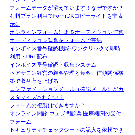
フォームデータが消えています！なぜですか？
有料プラン利用でFormOKコピーライトを非表
示に
オンラインフォームによるオーディション運営
オーディション運営をフォームで完結
インボイス番号確認機能-ワンクリックで即時
利用・URL配布
インボイス番号確認・収集システム
ヘアサロン経営の顧客管理と集客、信頼関係構
築で収益率を上げる
コンファメーションメール（確認メール）がカ
スタマイズされない？
フォームの複製はできますか？
オンライン問診 ウェブ問診票 医療機関の受付
フォーム
セキュリティチェックシートの記入を依頼でき