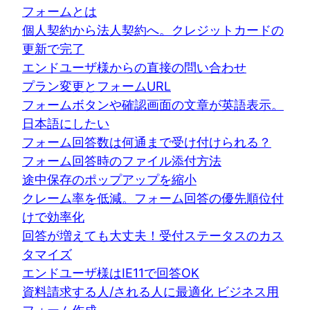
フォームとは
個人契約から法人契約へ。クレジットカードの
更新で完了
エンドユーザ様からの直接の問い合わせ
プラン変更とフォームURL
フォームボタンや確認画面の文章が英語表示。
日本語にしたい
フォーム回答数は何通まで受け付けられる？
フォーム回答時のファイル添付方法
途中保存のポップアップを縮小
クレーム率を低減。フォーム回答の優先順位付
けで効率化
回答が増えても大丈夫！受付ステータスのカス
タマイズ
エンドユーザ様はIE11で回答OK
資料請求する人/される人に最適化 ビジネス用