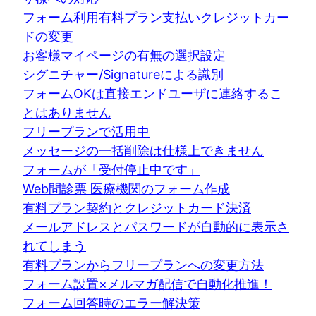
フォーム利用有料プラン支払いクレジットカー
ドの変更
お客様マイページの有無の選択設定
シグニチャー/Signatureによる識別
フォームOKは直接エンドユーザに連絡するこ
とはありません
フリープランで活用中
メッセージの一括削除は仕様上できません
フォームが「受付停止中です」
Web問診票 医療機関のフォーム作成
有料プラン契約とクレジットカード決済
メールアドレスとパスワードが自動的に表示さ
れてしまう
有料プランからフリープランへの変更方法
フォーム設置×メルマガ配信で自動化推進！
フォーム回答時のエラー解決策