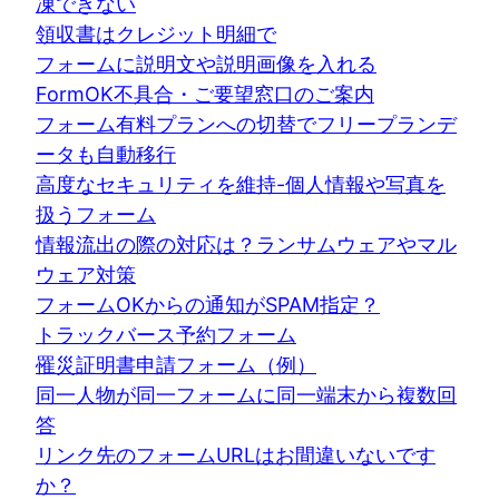
凍できない
領収書はクレジット明細で
フォームに説明文や説明画像を入れる
FormOK不具合・ご要望窓口のご案内
フォーム有料プランへの切替でフリープランデ
ータも自動移行
高度なセキュリティを維持-個人情報や写真を
扱うフォーム
情報流出の際の対応は？ランサムウェアやマル
ウェア対策
フォームOKからの通知がSPAM指定？
トラックバース予約フォーム
罹災証明書申請フォーム（例）
同一人物が同一フォームに同一端末から複数回
答
リンク先のフォームURLはお間違いないです
か？