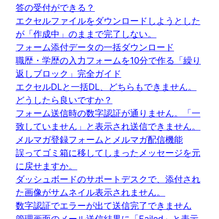
答の受付ができる？
エクセルファイルをダウンロードしようとした
が「作成中」のままで完了しない。
フォーム添付データの一括ダウンロード
職歴・学歴の入力フォームを10分で作る「繰り
返しブロック」完全ガイド
エクセルDLと一括DL、どちらもできません。
どうしたら良いですか？
フォーム送信時の数字認証が通りません。「一
致していません」と表示され送信できません。
メルマガ登録フォームとメルマガ配信機能
誤ってゴミ箱に移してしまったメッセージを元
に戻せますか。
ダッシュボードのサポートデスクで、添付され
た画像がサムネイル表示されません。
数字認証でエラーが出て送信完了できません
管理画面のメール送信結果に「Failed」と表示