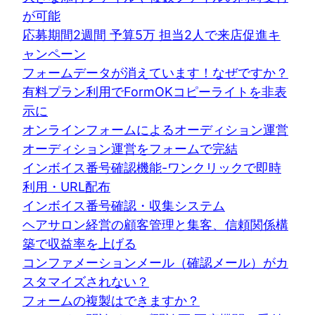
が可能
応募期間2週間 予算5万 担当2人で来店促進キ
ャンペーン
フォームデータが消えています！なぜですか？
有料プラン利用でFormOKコピーライトを非表
示に
オンラインフォームによるオーディション運営
オーディション運営をフォームで完結
インボイス番号確認機能-ワンクリックで即時
利用・URL配布
インボイス番号確認・収集システム
ヘアサロン経営の顧客管理と集客、信頼関係構
築で収益率を上げる
コンファメーションメール（確認メール）がカ
スタマイズされない？
フォームの複製はできますか？