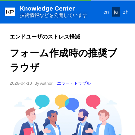
Knowledge Center
KP
en
ja
zh
技術情報などを公開しています
エンドユーザのストレス軽減
フォーム作成時の推奨ブ
ラウザ
2026-04-13
By Author
エラー・トラブル