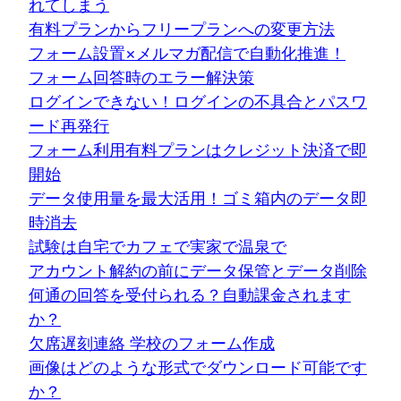
れてしまう
有料プランからフリープランへの変更方法
フォーム設置×メルマガ配信で自動化推進！
フォーム回答時のエラー解決策
ログインできない！ログインの不具合とパスワ
ード再発行
フォーム利用有料プランはクレジット決済で即
開始
データ使用量を最大活用！ゴミ箱内のデータ即
時消去
試験は自宅でカフェで実家で温泉で
アカウント解約の前にデータ保管とデータ削除
何通の回答を受付られる？自動課金されます
か？
欠席遅刻連絡 学校のフォーム作成
画像はどのような形式でダウンロード可能です
か？