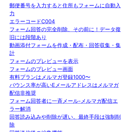
郵便番号を入力すると住所もフォームに自動入
力
エラーコードC004
フォーム回答の完全削除、その前に！データ復
旧には段階あり
動画添付フォームを作成・配布・回答収集・集
計
フォームのプレビューを表示
フォームのプレビュー画面
有料プランはメルマガ登録1000〜
バウンス率が高いEメールアドレスはメルマガ
配信非推奨
フォーム回答者に一斉メール-メルマガ配信エ
ラー解消
回答読み込みや削除が遅い。最終手段は強制削
除