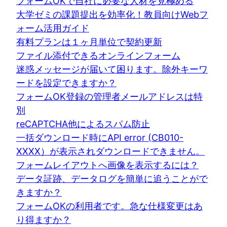
フォームOKで自社に必要な人材を見極める
大学ゼミの課題提出を効率化！教員向けWebフ
ォーム活用ガイド
有料プランは１ヶ月単位で契約更新
ファイル添付できるオンラインフォーム
迷惑メッセージが届いて困ります。除外キーワ
ードを設定できますか？
フォームOK登録の管理者メールアドレスは特
別
reCAPTCHA他によるスパム防止
一括ダウンロード時にAPI error (CB010-
XXXX）が表示されダウンロードできません。
フォームレイアウトへ画像を表示するには？
データ証跡、データログを簡単に追うことがで
きますか？
フォームOKの利用者です。急な仕様変更はあ
り得ますか？