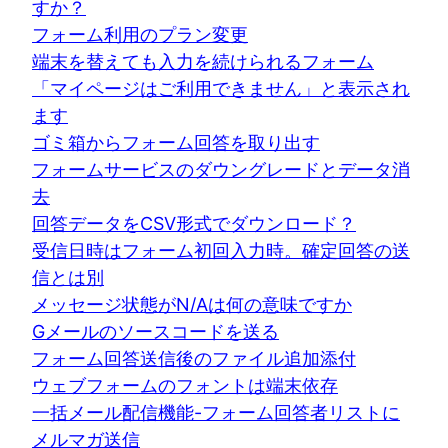
すか？
フォーム利用のプラン変更
端末を替えても入力を続けられるフォーム
「マイページはご利用できません」と表示され
ます
ゴミ箱からフォーム回答を取り出す
フォームサービスのダウングレードとデータ消
去
回答データをCSV形式でダウンロード？
受信日時はフォーム初回入力時。確定回答の送
信とは別
メッセージ状態がN/Aは何の意味ですか
Gメールのソースコードを送る
フォーム回答送信後のファイル追加添付
ウェブフォームのフォントは端末依存
一括メール配信機能-フォーム回答者リストに
メルマガ送信