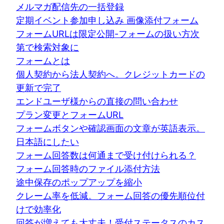
メルマガ配信先の一括登録
定期イベント参加申し込み 画像添付フォーム
フォームURLは限定公開-フォームの扱い方次
第で検索対象に
フォームとは
個人契約から法人契約へ。クレジットカードの
更新で完了
エンドユーザ様からの直接の問い合わせ
プラン変更とフォームURL
フォームボタンや確認画面の文章が英語表示。
日本語にしたい
フォーム回答数は何通まで受け付けられる？
フォーム回答時のファイル添付方法
途中保存のポップアップを縮小
クレーム率を低減。フォーム回答の優先順位付
けで効率化
回答が増えても大丈夫！受付ステータスのカス