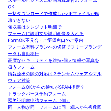
スモールビジネスに動画写真添付のフォーム
OK
一括ダウンロードで作成したZIPファイルが解
凍できない
領収書はクレジット明細で
フォームに説明文や説明画像を入れる
FormOK不具合・ご要望窓口のご案内
フォーム有料プランへの切替でフリープランデ
ータも自動移行
高度なセキュリティを維持-個人情報や写真を
扱うフォーム
情報流出の際の対応は？ランサムウェアやマル
ウェア対策
フォームOKからの通知がSPAM指定？
トラックバース予約フォーム
罹災証明書申請フォーム（例）
同一人物が同一フォームに同一端末から複数回