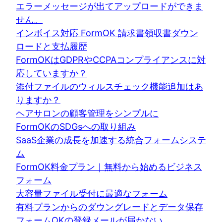
エラーメッセージが出てアップロードができま
せん。
インボイス対応 FormOK 請求書領収書ダウン
ロードと支払履歴
FormOKはGDPRやCCPAコンプライアンスに対
応していますか？
添付ファイルのウィルスチェック機能追加はあ
りますか？
ヘアサロンの顧客管理をシンプルに
FormOKのSDGsへの取り組み
SaaS企業の成長を加速する統合フォームシステ
ム
FormOK料金プラン｜無料から始めるビジネス
フォーム
大容量ファイル受付に最適なフォーム
有料プランからのダウングレードとデータ保存
フォームOKの登録メールが届かない