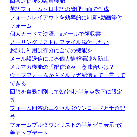
回答送信後の編集機能
英語フォームを日本語の管理画面で作成
フォームレイアウトを効率的に刷新-動画添付
フォーム
個人カードで決済、eメールで領収書
メーリングリストにファイル添付したい
お試し利用は存分に全ての機能を
メール誤送信による個人情報漏洩を防止
メルマガ機能の「配信済み」意味合いは？
ウェブフォームからメルマガ配信まで一貫して
できる
回答を自動判別して効率化-半角英数字に限定
等
フォーム回答のエクセルダウンロードと半角記
号
フォームプルダウンリストの半角ゼロ表示-改
善アップデート