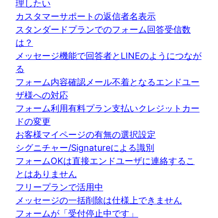
理したい
カスタマーサポートの返信者名表示
スタンダードプランでのフォーム回答受信数
は？
メッセージ機能で回答者とLINEのようにつなが
る
フォーム内容確認メール不着となるエンドユー
ザ様への対応
フォーム利用有料プラン支払いクレジットカー
ドの変更
お客様マイページの有無の選択設定
シグニチャー/Signatureによる識別
フォームOKは直接エンドユーザに連絡するこ
とはありません
フリープランで活用中
メッセージの一括削除は仕様上できません
フォームが「受付停止中です」