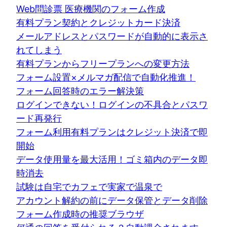
Web問診票 医療機関のフォーム作成
有料プラン契約とクレジットカード決済
メールアドレスとパスワードが自動的に表示さ
れてしまう
有料プランからフリープランへの変更方法
フォーム設置×メルマガ配信で自動化推進！
フォーム回答時のエラー解決策
ログインできない！ログインの不具合とパスワ
ード再発行
フォーム利用有料プランはクレジット決済で即
開始
データ使用量を最大活用！ゴミ箱内のデータ即
時消去
試験は自宅でカフェで実家で温泉で
アカウント解約の前にデータ保管とデータ削除
フォーム作成時の推奨ブラウザ