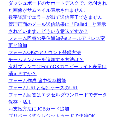
ダッシュボードのサポートデスクで、添付され
た画像がサムネイル表示されません。
数字認証でエラーが出て送信完了できません
管理画面のメール送信結果に「Failed」と表示
されています。どういう意味ですか？
フォーム回答の受信通知先eメールアドレス変
更と追加
フォームOKのアカウント登録方法
チームメンバーを追加する方法は？
有料プランではFormOKのコピーライト表示は
消えますか？
フォーム作成 途中保存機能
フォームURLと個別ケースのURL
フォーム回答はエクセルダウンロードでデータ
保存・活用
お支払方法にJCBカード追加
プリペード式クレジットカードで決済OK