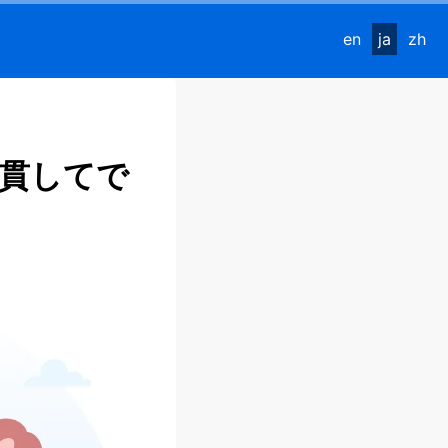
en
ja
zh
貫してで