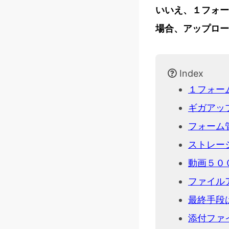
いいえ、１フォー
場合、アップロー
Index
１フォー
ギガアッ
フォーム
ストレー
動画５０
ファイル
最終手段
添付ファ