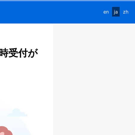
en
ja
zh
時受付が