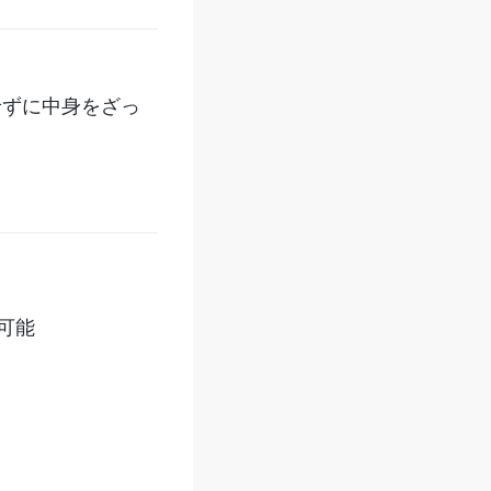
せずに中身をざっ
可能
。