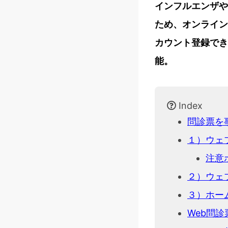
インフルエンザや
ため、オンライン
カウント登録でき
能。
Index
問診票を
１）ウェ
注意
２）ウェ
３）ホー
Web問