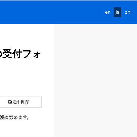
en
ja
zh
の受付フォ