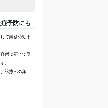
染症予防にも
握して業務の効率
や容態に応じて受
ます。
和、診療への集