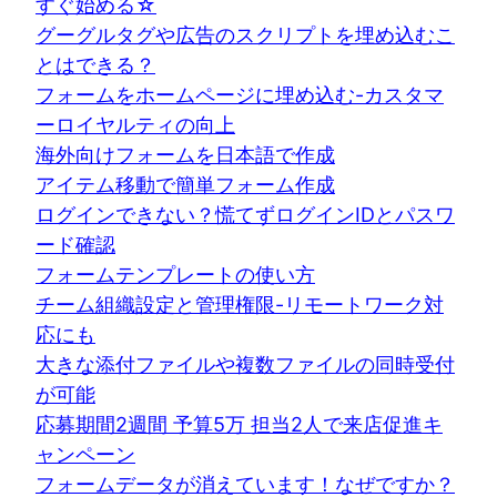
すぐ始める☆
グーグルタグや広告のスクリプトを埋め込むこ
とはできる？
フォームをホームページに埋め込む-カスタマ
ーロイヤルティの向上
海外向けフォームを日本語で作成
アイテム移動で簡単フォーム作成
ログインできない？慌てずログインIDとパスワ
ード確認
フォームテンプレートの使い方
チーム組織設定と管理権限-リモートワーク対
応にも
大きな添付ファイルや複数ファイルの同時受付
が可能
応募期間2週間 予算5万 担当2人で来店促進キ
ャンペーン
フォームデータが消えています！なぜですか？