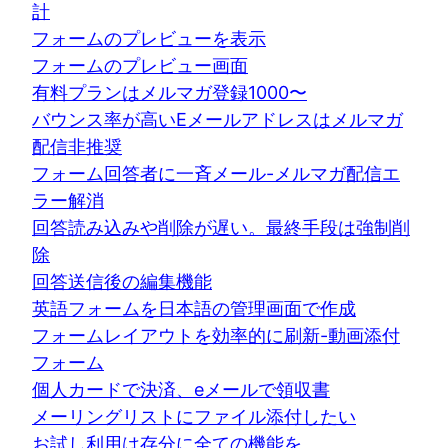
計
フォームのプレビューを表示
フォームのプレビュー画面
有料プランはメルマガ登録1000〜
バウンス率が高いEメールアドレスはメルマガ
配信非推奨
フォーム回答者に一斉メール-メルマガ配信エ
ラー解消
回答読み込みや削除が遅い。最終手段は強制削
除
回答送信後の編集機能
英語フォームを日本語の管理画面で作成
フォームレイアウトを効率的に刷新-動画添付
フォーム
個人カードで決済、eメールで領収書
メーリングリストにファイル添付したい
お試し利用は存分に全ての機能を