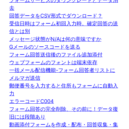
フォームサービスのダウングレードとデータ消
去
回答データをCSV形式でダウンロード？
受信日時はフォーム初回入力時。確定回答の送
信とは別
メッセージ状態がN/Aは何の意味ですか
Gメールのソースコードを送る
フォーム回答送信後のファイル追加添付
ウェブフォームのフォントは端末依存
一括メール配信機能-フォーム回答者リストに
メルマガ送信
郵便番号を入力すると住所もフォームに自動入
力
エラーコードC004
フォーム回答の完全削除、その前に！データ復
旧には段階あり
動画添付フォームを作成・配布・回答収集・集