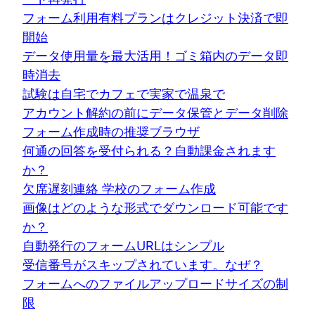
フォーム利用有料プランはクレジット決済で即
開始
データ使用量を最大活用！ゴミ箱内のデータ即
時消去
試験は自宅でカフェで実家で温泉で
アカウント解約の前にデータ保管とデータ削除
フォーム作成時の推奨ブラウザ
何通の回答を受付られる？自動課金されます
か？
欠席遅刻連絡 学校のフォーム作成
画像はどのような形式でダウンロード可能です
か？
自動発行のフォームURLはシンプル
受信番号がスキップされています。なぜ？
フォームへのファイルアップロードサイズの制
限