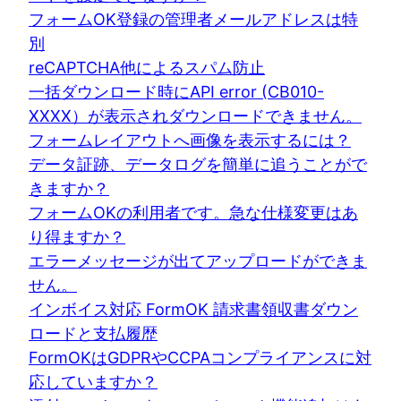
フォームOK登録の管理者メールアドレスは特
別
reCAPTCHA他によるスパム防止
一括ダウンロード時にAPI error (CB010-
XXXX）が表示されダウンロードできません。
フォームレイアウトへ画像を表示するには？
データ証跡、データログを簡単に追うことがで
きますか？
フォームOKの利用者です。急な仕様変更はあ
り得ますか？
エラーメッセージが出てアップロードができま
せん。
インボイス対応 FormOK 請求書領収書ダウン
ロードと支払履歴
FormOKはGDPRやCCPAコンプライアンスに対
応していますか？