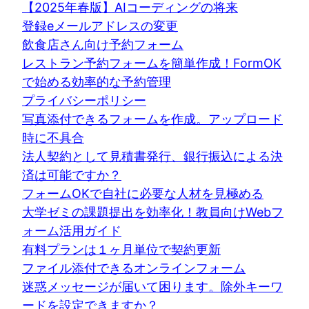
【2025年春版】AIコーディングの将来
登録eメールアドレスの変更
飲食店さん向け予約フォーム
レストラン予約フォームを簡単作成！FormOK
で始める効率的な予約管理
プライバシーポリシー
写真添付できるフォームを作成。アップロード
時に不具合
法人契約として見積書発行、銀行振込による決
済は可能ですか？
フォームOKで自社に必要な人材を見極める
大学ゼミの課題提出を効率化！教員向けWebフ
ォーム活用ガイド
有料プランは１ヶ月単位で契約更新
ファイル添付できるオンラインフォーム
迷惑メッセージが届いて困ります。除外キーワ
ードを設定できますか？