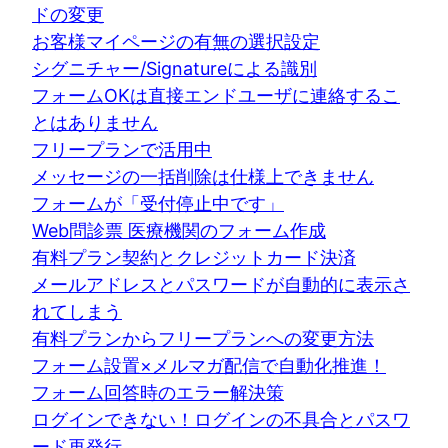
ドの変更
お客様マイページの有無の選択設定
シグニチャー/Signatureによる識別
フォームOKは直接エンドユーザに連絡するこ
とはありません
フリープランで活用中
メッセージの一括削除は仕様上できません
フォームが「受付停止中です」
Web問診票 医療機関のフォーム作成
有料プラン契約とクレジットカード決済
メールアドレスとパスワードが自動的に表示さ
れてしまう
有料プランからフリープランへの変更方法
フォーム設置×メルマガ配信で自動化推進！
フォーム回答時のエラー解決策
ログインできない！ログインの不具合とパスワ
ード再発行