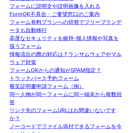
フォームに説明文や説明画像を入れる
FormOK不具合・ご要望窓口のご案内
フォーム有料プランへの切替でフリープランデ
ータも自動移行
高度なセキュリティを維持-個人情報や写真を
扱うフォーム
情報流出の際の対応は？ランサムウェアやマル
ウェア対策
フォームOKからの通知がSPAM指定？
トラックバース予約フォーム
罹災証明書申請フォーム（例）
同一人物が同一フォームに同一端末から複数回
答
リンク先のフォームURLはお間違いないです
か？
ノーコードでファイル添付できるフォームを今