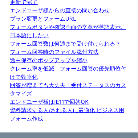
更新で完了
エンドユーザ様からの直接の問い合わせ
プラン変更とフォームURL
フォームボタンや確認画面の文章が英語表示。
日本語にしたい
フォーム回答数は何通まで受け付けられる？
フォーム回答時のファイル添付方法
途中保存のポップアップを縮小
クレーム率を低減。フォーム回答の優先順位付
けで効率化
回答が増えても大丈夫！受付ステータスのカス
タマイズ
エンドユーザ様はIE11で回答OK
資料請求する人/される人に最適化 ビジネス用
フォーム作成