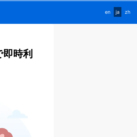
en
ja
zh
で即時利