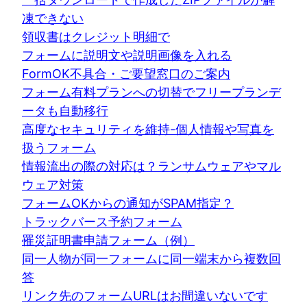
凍できない
領収書はクレジット明細で
フォームに説明文や説明画像を入れる
FormOK不具合・ご要望窓口のご案内
フォーム有料プランへの切替でフリープランデ
ータも自動移行
高度なセキュリティを維持-個人情報や写真を
扱うフォーム
情報流出の際の対応は？ランサムウェアやマル
ウェア対策
フォームOKからの通知がSPAM指定？
トラックバース予約フォーム
罹災証明書申請フォーム（例）
同一人物が同一フォームに同一端末から複数回
答
リンク先のフォームURLはお間違いないです