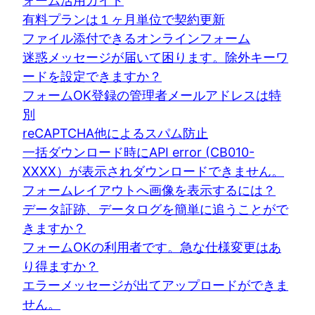
ォーム活用ガイド
有料プランは１ヶ月単位で契約更新
ファイル添付できるオンラインフォーム
迷惑メッセージが届いて困ります。除外キーワ
ードを設定できますか？
フォームOK登録の管理者メールアドレスは特
別
reCAPTCHA他によるスパム防止
一括ダウンロード時にAPI error (CB010-
XXXX）が表示されダウンロードできません。
フォームレイアウトへ画像を表示するには？
データ証跡、データログを簡単に追うことがで
きますか？
フォームOKの利用者です。急な仕様変更はあ
り得ますか？
エラーメッセージが出てアップロードができま
せん。