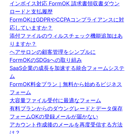
インボイス対応 FormOK 請求書領収書ダウン
ロードと支払履歴
FormOKはGDPRやCCPAコンプライアンスに対
応していますか？
添付ファイルのウィルスチェック機能追加はあ
りますか？
ヘアサロンの顧客管理をシンプルに
FormOKのSDGsへの取り組み
SaaS企業の成長を加速する統合フォームシステ
ム
FormOK料金プラン｜無料から始めるビジネス
フォーム
大容量ファイル受付に最適なフォーム
有料プランからのダウングレードとデータ保存
フォームOKの登録メールが届かない
アカウント作成後のメールを再度受信する方法
は？