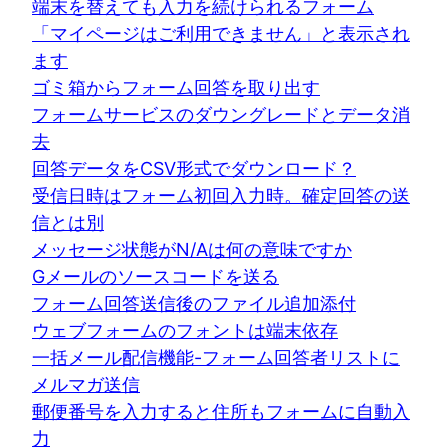
端末を替えても入力を続けられるフォーム
「マイページはご利用できません」と表示され
ます
ゴミ箱からフォーム回答を取り出す
フォームサービスのダウングレードとデータ消
去
回答データをCSV形式でダウンロード？
受信日時はフォーム初回入力時。確定回答の送
信とは別
メッセージ状態がN/Aは何の意味ですか
Gメールのソースコードを送る
フォーム回答送信後のファイル追加添付
ウェブフォームのフォントは端末依存
一括メール配信機能-フォーム回答者リストに
メルマガ送信
郵便番号を入力すると住所もフォームに自動入
力