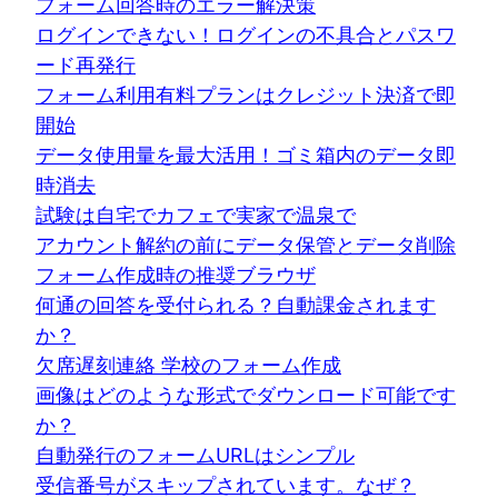
フォーム回答時のエラー解決策
ログインできない！ログインの不具合とパスワ
ード再発行
フォーム利用有料プランはクレジット決済で即
開始
データ使用量を最大活用！ゴミ箱内のデータ即
時消去
試験は自宅でカフェで実家で温泉で
アカウント解約の前にデータ保管とデータ削除
フォーム作成時の推奨ブラウザ
何通の回答を受付られる？自動課金されます
か？
欠席遅刻連絡 学校のフォーム作成
画像はどのような形式でダウンロード可能です
か？
自動発行のフォームURLはシンプル
受信番号がスキップされています。なぜ？