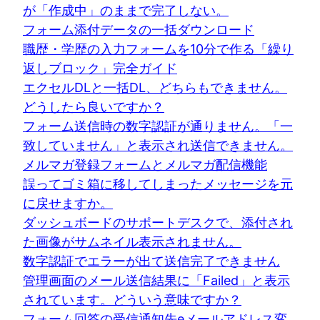
が「作成中」のままで完了しない。
フォーム添付データの一括ダウンロード
職歴・学歴の入力フォームを10分で作る「繰り
返しブロック」完全ガイド
エクセルDLと一括DL、どちらもできません。
どうしたら良いですか？
フォーム送信時の数字認証が通りません。「一
致していません」と表示され送信できません。
メルマガ登録フォームとメルマガ配信機能
誤ってゴミ箱に移してしまったメッセージを元
に戻せますか。
ダッシュボードのサポートデスクで、添付され
た画像がサムネイル表示されません。
数字認証でエラーが出て送信完了できません
管理画面のメール送信結果に「Failed」と表示
されています。どういう意味ですか？
フォーム回答の受信通知先eメールアドレス変