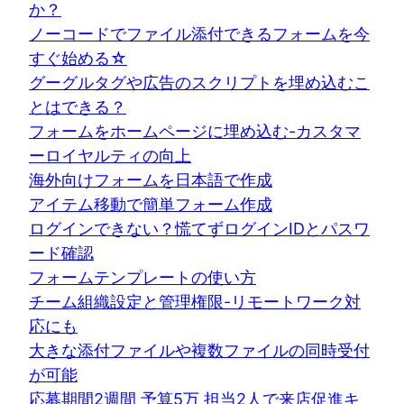
か？
ノーコードでファイル添付できるフォームを今
すぐ始める☆
グーグルタグや広告のスクリプトを埋め込むこ
とはできる？
フォームをホームページに埋め込む-カスタマ
ーロイヤルティの向上
海外向けフォームを日本語で作成
アイテム移動で簡単フォーム作成
ログインできない？慌てずログインIDとパスワ
ード確認
フォームテンプレートの使い方
チーム組織設定と管理権限-リモートワーク対
応にも
大きな添付ファイルや複数ファイルの同時受付
が可能
応募期間2週間 予算5万 担当2人で来店促進キ