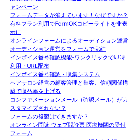
ャンペーン
フォームデータが消えています！なぜですか？
有料プラン利用でFormOKコピーライトを非表
示に
オンラインフォームによるオーディション運営
オーディション運営をフォームで完結
インボイス番号確認機能-ワンクリックで即時
利用・URL配布
インボイス番号確認・収集システム
ヘアサロン経営の顧客管理と集客、信頼関係構
築で収益率を上げる
コンファメーションメール（確認メール）がカ
スタマイズされない？
フォームの複製はできますか？
オンライン問診 ウェブ問診票 医療機関の受付
フォーム