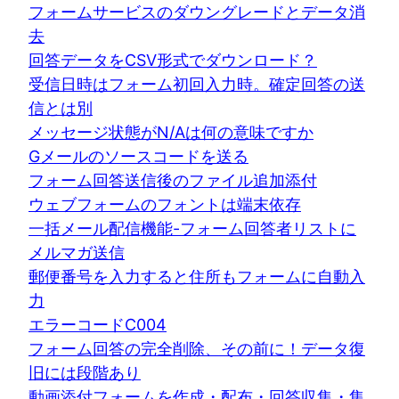
フォームサービスのダウングレードとデータ消
去
回答データをCSV形式でダウンロード？
受信日時はフォーム初回入力時。確定回答の送
信とは別
メッセージ状態がN/Aは何の意味ですか
Gメールのソースコードを送る
フォーム回答送信後のファイル追加添付
ウェブフォームのフォントは端末依存
一括メール配信機能-フォーム回答者リストに
メルマガ送信
郵便番号を入力すると住所もフォームに自動入
力
エラーコードC004
フォーム回答の完全削除、その前に！データ復
旧には段階あり
動画添付フォームを作成・配布・回答収集・集