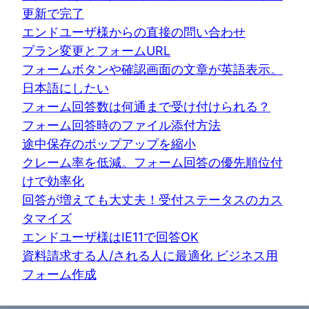
更新で完了
エンドユーザ様からの直接の問い合わせ
プラン変更とフォームURL
フォームボタンや確認画面の文章が英語表示。
日本語にしたい
フォーム回答数は何通まで受け付けられる？
フォーム回答時のファイル添付方法
途中保存のポップアップを縮小
クレーム率を低減。フォーム回答の優先順位付
けで効率化
回答が増えても大丈夫！受付ステータスのカス
タマイズ
エンドユーザ様はIE11で回答OK
資料請求する人/される人に最適化 ビジネス用
フォーム作成