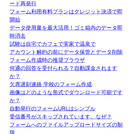
ード再発行
フォーム利用有料プランはクレジット決済で即
開始
データ使用量を最大活用！ゴミ箱内のデータ即
時消去
試験は自宅でカフェで実家で温泉で
アカウント解約の前にデータ保管とデータ削除
フォーム作成時の推奨ブラウザ
何通の回答を受付られる？自動課金されます
か？
欠席遅刻連絡 学校のフォーム作成
画像はどのような形式でダウンロード可能です
か？
自動発行のフォームURLはシンプル
受信番号がスキップされています。なぜ？
フォームへのファイルアップロードサイズの制
限