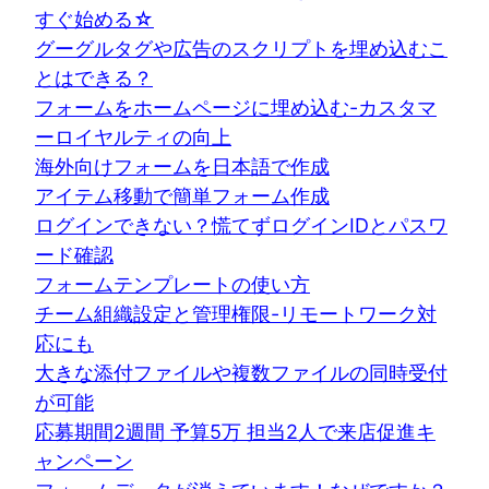
すぐ始める☆
グーグルタグや広告のスクリプトを埋め込むこ
とはできる？
フォームをホームページに埋め込む-カスタマ
ーロイヤルティの向上
海外向けフォームを日本語で作成
アイテム移動で簡単フォーム作成
ログインできない？慌てずログインIDとパスワ
ード確認
フォームテンプレートの使い方
チーム組織設定と管理権限-リモートワーク対
応にも
大きな添付ファイルや複数ファイルの同時受付
が可能
応募期間2週間 予算5万 担当2人で来店促進キ
ャンペーン