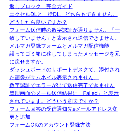
返しブロック」完全ガイド
エクセルDLと一括DL、どちらもできません。
どうしたら良いですか？
フォーム送信時の数字認証が通りません。「一
致していません」と表示され送信できません。
メルマガ登録フォームとメルマガ配信機能
誤ってゴミ箱に移してしまったメッセージを元
に戻せますか。
ダッシュボードのサポートデスクで、添付され
た画像がサムネイル表示されません。
数字認証でエラーが出て送信完了できません
管理画面のメール送信結果に「Failed」と表示
されています。どういう意味ですか？
フォーム回答の受信通知先eメールアドレス変
更と追加
フォームOKのアカウント登録方法