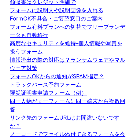
領収書はクレジット明細で
フォームに説明文や説明画像を入れる
FormOK不具合・ご要望窓口のご案内
フォーム有料プランへの切替でフリープランデ
ータも自動移行
高度なセキュリティを維持-個人情報や写真を
扱うフォーム
情報流出の際の対応は？ランサムウェアやマル
ウェア対策
フォームOKからの通知がSPAM指定？
トラックバース予約フォーム
罹災証明書申請フォーム（例）
同一人物が同一フォームに同一端末から複数回
答
リンク先のフォームURLはお間違いないです
か？
ノーコードでファイル添付できるフォームを今