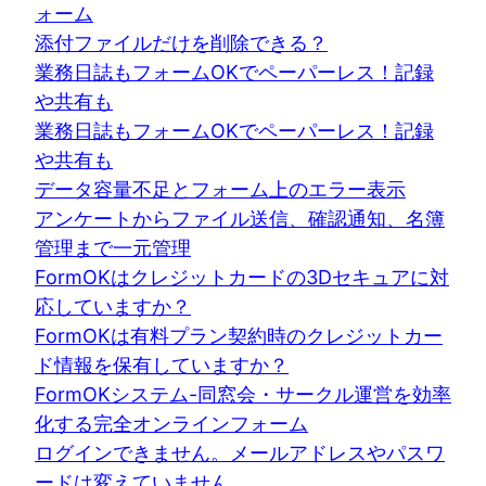
ォーム
添付ファイルだけを削除できる？
業務日誌もフォームOKでペーパーレス！記録
や共有も
業務日誌もフォームOKでペーパーレス！記録
や共有も
データ容量不足とフォーム上のエラー表示
アンケートからファイル送信、確認通知、名簿
管理まで一元管理
FormOKはクレジットカードの3Dセキュアに対
応していますか？
FormOKは有料プラン契約時のクレジットカー
ド情報を保有していますか？
FormOKシステム-同窓会・サークル運営を効率
化する完全オンラインフォーム
ログインできません。メールアドレスやパスワ
ードは変えていません。