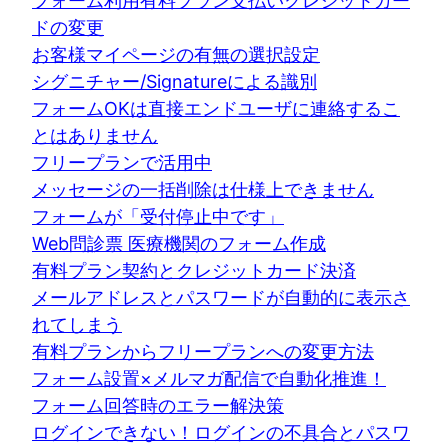
フォーム利用有料プラン支払いクレジットカー
ドの変更
お客様マイページの有無の選択設定
シグニチャー/Signatureによる識別
フォームOKは直接エンドユーザに連絡するこ
とはありません
フリープランで活用中
メッセージの一括削除は仕様上できません
フォームが「受付停止中です」
Web問診票 医療機関のフォーム作成
有料プラン契約とクレジットカード決済
メールアドレスとパスワードが自動的に表示さ
れてしまう
有料プランからフリープランへの変更方法
フォーム設置×メルマガ配信で自動化推進！
フォーム回答時のエラー解決策
ログインできない！ログインの不具合とパスワ