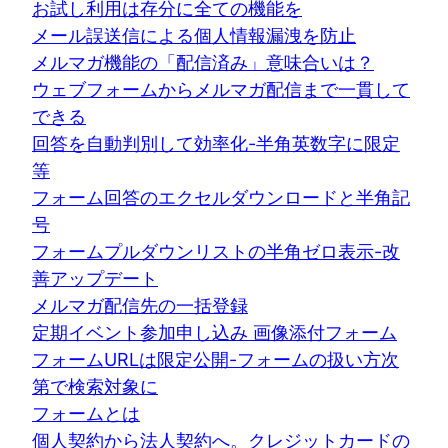
お試し利用は存分に全ての機能を
メール誤送信による個人情報漏洩を防止
メルマガ機能の「配信済み」意味合いは？
ウェブフォームからメルマガ配信まで一貫して
できる
回答を自動判別して効率化-半角英数字に限定
等
フォーム回答のエクセルダウンロードと半角記
号
フォームプルダウンリストの半角ゼロ表示-改
善アップデート
メルマガ配信先の一括登録
定期イベント参加申し込み 画像添付フォーム
フォームURLは限定公開-フォームの扱い方次
第で検索対象に
フォームとは
個人契約から法人契約へ。クレジットカードの