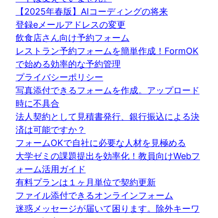
【2025年春版】AIコーディングの将来
登録eメールアドレスの変更
飲食店さん向け予約フォーム
レストラン予約フォームを簡単作成！FormOK
で始める効率的な予約管理
プライバシーポリシー
写真添付できるフォームを作成。アップロード
時に不具合
法人契約として見積書発行、銀行振込による決
済は可能ですか？
フォームOKで自社に必要な人材を見極める
大学ゼミの課題提出を効率化！教員向けWebフ
ォーム活用ガイド
有料プランは１ヶ月単位で契約更新
ファイル添付できるオンラインフォーム
迷惑メッセージが届いて困ります。除外キーワ