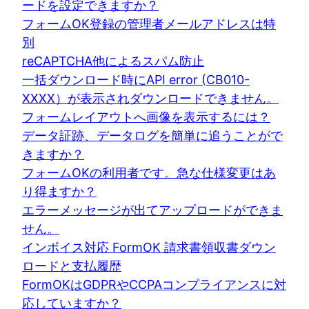
ードを設定できますか？
フォームOK登録の管理者メールアドレスは特
別
reCAPTCHA他によるスパム防止
一括ダウンロード時にAPI error (CB010-
XXXX）が表示されダウンロードできません。
フォームレイアウトへ画像を表示するには？
データ証跡、データログを簡単に追うことがで
きますか？
フォームOKの利用者です。急な仕様変更はあ
り得ますか？
エラーメッセージが出てアップロードができま
せん。
インボイス対応 FormOK 請求書領収書ダウン
ロードと支払履歴
FormOKはGDPRやCCPAコンプライアンスに対
応していますか？