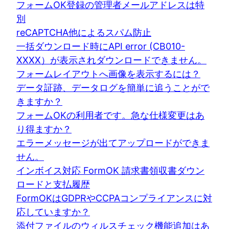
フォームOK登録の管理者メールアドレスは特
別
reCAPTCHA他によるスパム防止
一括ダウンロード時にAPI error (CB010-
XXXX）が表示されダウンロードできません。
フォームレイアウトへ画像を表示するには？
データ証跡、データログを簡単に追うことがで
きますか？
フォームOKの利用者です。急な仕様変更はあ
り得ますか？
エラーメッセージが出てアップロードができま
せん。
インボイス対応 FormOK 請求書領収書ダウン
ロードと支払履歴
FormOKはGDPRやCCPAコンプライアンスに対
応していますか？
添付ファイルのウィルスチェック機能追加はあ