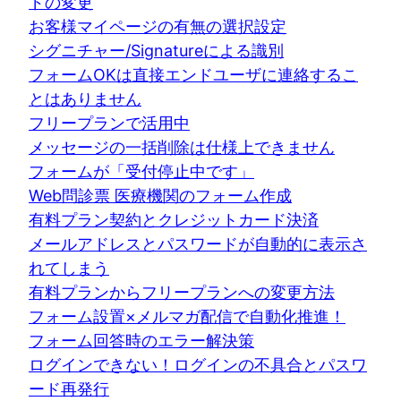
ドの変更
お客様マイページの有無の選択設定
シグニチャー/Signatureによる識別
フォームOKは直接エンドユーザに連絡するこ
とはありません
フリープランで活用中
メッセージの一括削除は仕様上できません
フォームが「受付停止中です」
Web問診票 医療機関のフォーム作成
有料プラン契約とクレジットカード決済
メールアドレスとパスワードが自動的に表示さ
れてしまう
有料プランからフリープランへの変更方法
フォーム設置×メルマガ配信で自動化推進！
フォーム回答時のエラー解決策
ログインできない！ログインの不具合とパスワ
ード再発行