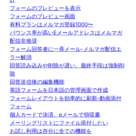
フォームのプレビューを表示
フォームのプレビュー画面
有料プランはメルマガ登録1000〜
バウンス率が高いEメールアドレスはメルマガ
配信非推奨
フォーム回答者に一斉メール-メルマガ配信エ
ラー解消
回答読み込みや削除が遅い。最終手段は強制削
除
回答送信後の編集機能
英語フォームを日本語の管理画面で作成
フォームレイアウトを効率的に刷新-動画添付
フォーム
個人カードで決済、eメールで領収書
メーリングリストにファイル添付したい
お試し利用は存分に全ての機能を