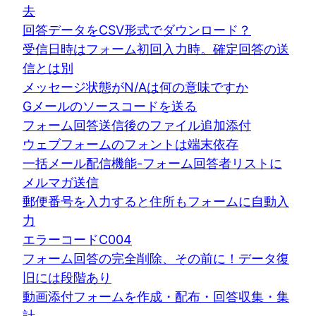
去
回答データをCSV形式でダウンロード？
受信日時はフォーム初回入力時。確定回答の送
信とは別
メッセージ状態がN/Aは何の意味ですか
Gメールのソースコードを送る
フォーム回答送信後のファイル追加添付
ウェブフォームのフォントは端末依存
一括メール配信機能-フォーム回答者リストに
メルマガ送信
郵便番号を入力すると住所もフォームに自動入
力
エラーコードC004
フォーム回答の完全削除、その前に！データ復
旧には段階あり
動画添付フォームを作成・配布・回答収集・集
計