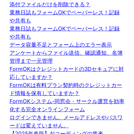
添付ファイルだけを削除できる？
業務日誌もフォームOKでペーパーレス！記録
や共有も
業務日誌もフォームOKでペーパーレス！記録
や共有も
データ容量不足とフォーム上のエラー表示
アンケートからファイル送信、確認通知、名簿
管理まで一元管理
FormOKはクレジットカードの3Dセキュアに対
応していますか？
FormOKは有料プラン契約時のクレジットカー
ド情報を保有していますか？
FormOKシステム-同窓会・サークル運営を効率
化する完全オンラインフォーム
ログインできません。メールアドレスやパスワ
ードは変えていません。
【2025年春版】AIコーディングの将来