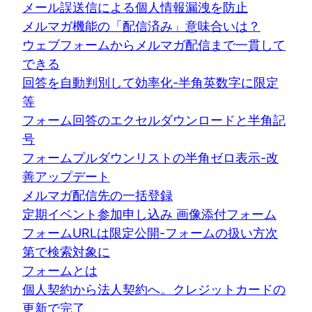
メール誤送信による個人情報漏洩を防止
メルマガ機能の「配信済み」意味合いは？
ウェブフォームからメルマガ配信まで一貫して
できる
回答を自動判別して効率化-半角英数字に限定
等
フォーム回答のエクセルダウンロードと半角記
号
フォームプルダウンリストの半角ゼロ表示-改
善アップデート
メルマガ配信先の一括登録
定期イベント参加申し込み 画像添付フォーム
フォームURLは限定公開-フォームの扱い方次
第で検索対象に
フォームとは
個人契約から法人契約へ。クレジットカードの
更新で完了