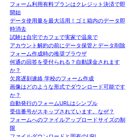
フォーム利用有料プランはクレジット決済で即
開始
データ使用量を最大活用！ゴミ箱内のデータ即
時消去
試験は自宅でカフェで実家で温泉で
アカウント解約の前にデータ保管とデータ削除
フォーム作成時の推奨ブラウザ
何通の回答を受付られる？自動課金されます
か？
欠席遅刻連絡 学校のフォーム作成
画像はどのような形式でダウンロード可能です
か？
自動発行のフォームURLはシンプル
受信番号がスキップされています。なぜ？
フォームへのファイルアップロードサイズの制
限
ファイルダウンロードと固有のURL