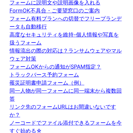
フォームに説明文や説明画像を入れる
FormOK不具合・ご要望窓口のご案内
フォーム有料プランへの切替でフリープランデ
ータも自動移行
高度なセキュリティを維持-個人情報や写真を
扱うフォーム
情報流出の際の対応は？ランサムウェアやマル
ウェア対策
フォームOKからの通知がSPAM指定？
トラックバース予約フォーム
罹災証明書申請フォーム（例）
同一人物が同一フォームに同一端末から複数回
答
リンク先のフォームURLはお間違いないです
か？
ノーコードでファイル添付できるフォームを今
すぐ始める☆