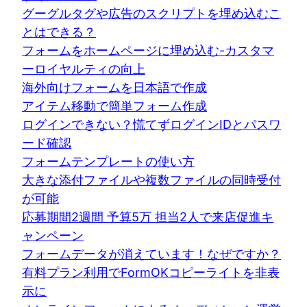
グーグルタグや広告のスクリプトを埋め込むこ
とはできる？
フォームをホームページに埋め込む-カスタマ
ーロイヤルティの向上
海外向けフォームを日本語で作成
アイテム移動で簡単フォーム作成
ログインできない？慌てずログインIDとパスワ
ード確認
フォームテンプレートの使い方
大きな添付ファイルや複数ファイルの同時受付
が可能
応募期間2週間 予算5万 担当2人で来店促進キ
ャンペーン
フォームデータが消えています！なぜですか？
有料プラン利用でFormOKコピーライトを非表
示に