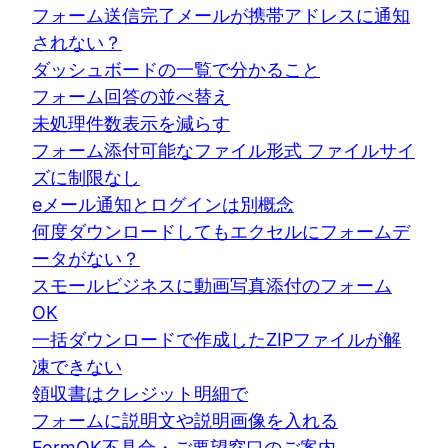
フォーム送信完了メールが携帯アドレスに通知
されない？
ダッシュボードの一覧で分かること
フォーム回答の並べ替え
未処理件数表示を減らす
フォーム添付可能なファイル形式 ファイルサイ
ズに制限なし
eメール通知とログインは別概念
何度ダウンロードしてもエクセルにフォームデ
ータがない？
スモールビジネスに動画写真添付のフォーム
OK
一括ダウンロードで作成したZIPファイルが解
凍できない
領収書はクレジット明細で
フォームに説明文や説明画像を入れる
FormOK不具合・ご要望窓口のご案内