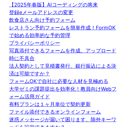
【2025年春版】AIコーディングの将来
登録eメールアドレスの変更
飲食店さん向け予約フォーム
レストラン予約フォームを簡単作成！FormOK
で始める効率的な予約管理
プライバシーポリシー
写真添付できるフォームを作成。アップロード
時に不具合
法人契約として見積書発行、銀行振込による決
済は可能ですか？
フォームOKで自社に必要な人材を見極める
大学ゼミの課題提出を効率化！教員向けWebフ
ォーム活用ガイド
有料プランは１ヶ月単位で契約更新
ファイル添付できるオンラインフォーム
迷惑メッセージが届いて困ります。除外キーワ