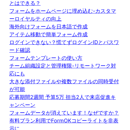
とはできる？
フォームをホームページに埋め込む-カスタマ
ーロイヤルティの向上
海外向けフォームを日本語で作成
アイテム移動で簡単フォーム作成
ログインできない？慌てずログインIDとパスワ
ード確認
フォームテンプレートの使い方
チーム組織設定と管理権限-リモートワーク対
応にも
大きな添付ファイルや複数ファイルの同時受付
が可能
応募期間2週間 予算5万 担当2人で来店促進キ
ャンペーン
フォームデータが消えています！なぜですか？
有料プラン利用でFormOKコピーライトを非表
示に