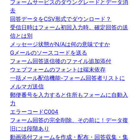
フォームサービスのダウングレードとデータ消
去
回答データをCSV形式でダウンロード？
受信日時はフォーム初回入力時。確定回答の送
信とは別
メッセージ状態がN/Aは何の意味ですか
Gメールのソースコードを送る
フォーム回答送信後のファイル追加添付
ウェブフォームのフォントは端末依存
一括メール配信機能-フォーム回答者リストに
メルマガ送信
郵便番号を入力すると住所もフォームに自動入
力
エラーコードC004
フォーム回答の完全削除、その前に！データ復
旧には段階あり
動画添付フォームを作成・配布・回答収集・集