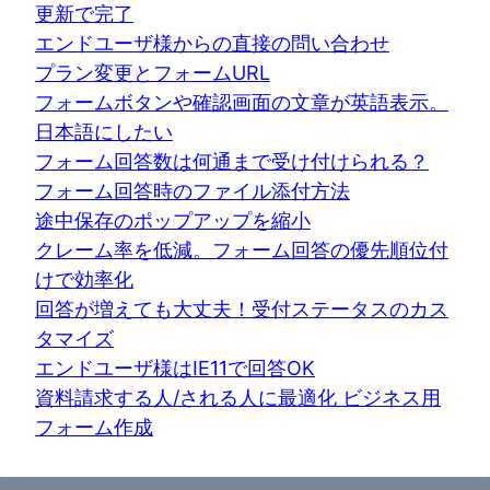
更新で完了
エンドユーザ様からの直接の問い合わせ
プラン変更とフォームURL
フォームボタンや確認画面の文章が英語表示。
日本語にしたい
フォーム回答数は何通まで受け付けられる？
フォーム回答時のファイル添付方法
途中保存のポップアップを縮小
クレーム率を低減。フォーム回答の優先順位付
けで効率化
回答が増えても大丈夫！受付ステータスのカス
タマイズ
エンドユーザ様はIE11で回答OK
資料請求する人/される人に最適化 ビジネス用
フォーム作成