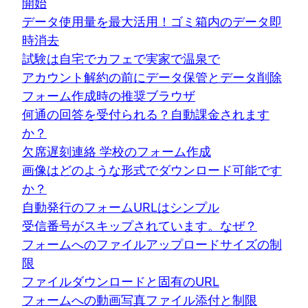
開始
データ使用量を最大活用！ゴミ箱内のデータ即
時消去
試験は自宅でカフェで実家で温泉で
アカウント解約の前にデータ保管とデータ削除
フォーム作成時の推奨ブラウザ
何通の回答を受付られる？自動課金されます
か？
欠席遅刻連絡 学校のフォーム作成
画像はどのような形式でダウンロード可能です
か？
自動発行のフォームURLはシンプル
受信番号がスキップされています。なぜ？
フォームへのファイルアップロードサイズの制
限
ファイルダウンロードと固有のURL
フォームへの動画写真ファイル添付と制限