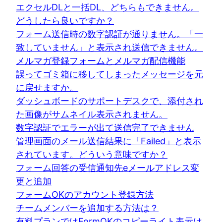
エクセルDLと一括DL、どちらもできません。
どうしたら良いですか？
フォーム送信時の数字認証が通りません。「一
致していません」と表示され送信できません。
メルマガ登録フォームとメルマガ配信機能
誤ってゴミ箱に移してしまったメッセージを元
に戻せますか。
ダッシュボードのサポートデスクで、添付され
た画像がサムネイル表示されません。
数字認証でエラーが出て送信完了できません
管理画面のメール送信結果に「Failed」と表示
されています。どういう意味ですか？
フォーム回答の受信通知先eメールアドレス変
更と追加
フォームOKのアカウント登録方法
チームメンバーを追加する方法は？
有料プランではFormOKのコピーライト表示は