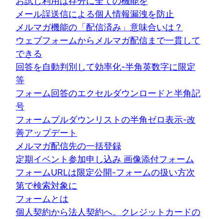
お試し利用は存分に全ての機能を
メール誤送信による個人情報漏洩を防止
メルマガ機能の「配信済み」意味合いは？
ウェブフォームからメルマガ配信まで一貫して
できる
回答を自動判別して効率化-半角英数字に限定
等
フォーム回答のエクセルダウンロードと半角記
号
フォームプルダウンリストの半角ゼロ表示-改
善アップデート
メルマガ配信先の一括登録
定期イベント参加申し込み 画像添付フォーム
フォームURLは限定公開-フォームの扱い方次
第で検索対象に
フォームとは
個人契約から法人契約へ。クレジットカードの