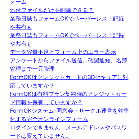
ォーム
添付ファイルだけを削除できる？
業務日誌もフォームOKでペーパーレス！記録
や共有も
業務日誌もフォームOKでペーパーレス！記録
や共有も
データ容量不足とフォーム上のエラー表示
アンケートからファイル送信、確認通知、名簿
管理まで一元管理
FormOKはクレジットカードの3Dセキュアに対
応していますか？
FormOKは有料プラン契約時のクレジットカー
ド情報を保有していますか？
FormOKシステム-同窓会・サークル運営を効率
化する完全オンラインフォーム
ログインできません。メールアドレスやパスワ
ードは変えていません。