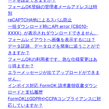
ードを設定できますか？
フォームOK登録の管理者メールアドレスは特
別
reCAPTCHA他によるスパム防止
一括ダウンロード時にAPI error (CB010-
XXXX）が表示されダウンロードできません。
フォームレイアウトへ画像を表示するには？
データ証跡、データログを簡単に追うことがで
きますか？
フォームOKの利用者です。急な仕様変更はあ
り得ますか？
エラーメッセージが出てアップロードができま
せん。
インボイス対応 FormOK 請求書領収書ダウン
ロードと支払履歴
FormOKはGDPRやCCPAコンプライアンスに対
応していますか？