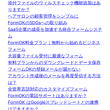
添付ファイルのウィルスチェック機能追加はあ
りますか？
ヘアサロンの顧客管理をシンプルに
FormOKのSDGsへの取り組み
SaaS企業の成長を加速する統合フォームシステ
ム
FormOK料金プラン｜無料から始めるビジネス
フォーム
大容量ファイル受付に最適なフォーム
有料プランからのダウングレードとデータ保存
フォームOKの登録メールが届かない
アカウント作成後のメールを再度受信する方法
は？
全世界言語対応のカスタマイズフォーム
FormOKの電話サポートはありますか？
FormOK はGoogleスプレッドシートとの連携
はできますか？