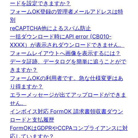
ードを設定できますか？
フォームOK登録の管理者メールアドレスは特
別
reCAPTCHA他によるスパム防止
一括ダウンロード時にAPI error (CB010-
XXXX）が表示されダウンロードできません。
フォームレイアウトへ画像を表示するには？
データ証跡、データログを簡単に追うことがで
きますか？
フォームOKの利用者です。急な仕様変更はあ
り得ますか？
エラーメッセージが出てアップロードができま
せん。
インボイス対応 FormOK 請求書領収書ダウン
ロードと支払履歴
FormOKはGDPRやCCPAコンプライアンスに対
応していますか？