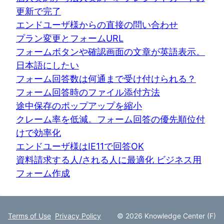
更新で完了
エンドユーザ様からの直接の問い合わせ
プラン変更とフォームURL
フォームボタンや確認画面の文章が英語表示。
日本語にしたい
フォーム回答数は何通まで受け付けられる？
フォーム回答時のファイル添付方法
途中保存のポップアップを縮小
クレーム率を低減。フォーム回答の優先順位付
けで効率化
エンドユーザ様はIE11で回答OK
資料請求する人/される人に最適化 ビジネス用
フォーム作成
Terms of Use
Privacy Policy
© 2026 Knowledge Center (F)