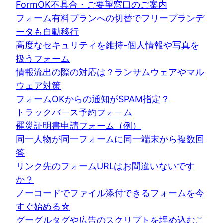
FormOK不具合・ご要望窓口のご案内
フォーム有料プランへの切替でフリープランデ
ータも自動移行
高度なセキュリティを維持-個人情報や写真を
扱うフォーム
情報流出の際の対応は？ランサムウェアやマル
ウェア対策
フォームOKからの通知がSPAM指定？
トラックバース予約フォーム
罹災証明書申請フォーム（例）
同一人物が同一フォームに同一端末から複数回
答
リンク先のフォームURLはお間違いないです
か？
ノーコードでファイル添付できるフォームを今
すぐ始める☆
グーグルタグや広告のスクリプトを埋め込むこ