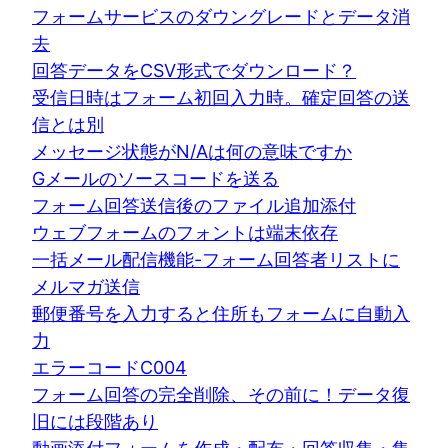
フォームサービスのダウングレードとデータ消
去
回答データをCSV形式でダウンロード？
受信日時はフォーム初回入力時。確定回答の送
信とは別
メッセージ状態がN/Aは何の意味ですか
Gメールのソースコードを送る
フォーム回答送信後のファイル追加添付
ウェブフォームのフォントは端末依存
一括メール配信機能-フォーム回答者リストに
メルマガ送信
郵便番号を入力すると住所もフォームに自動入
力
エラーコードC004
フォーム回答の完全削除、その前に！データ復
旧には段階あり