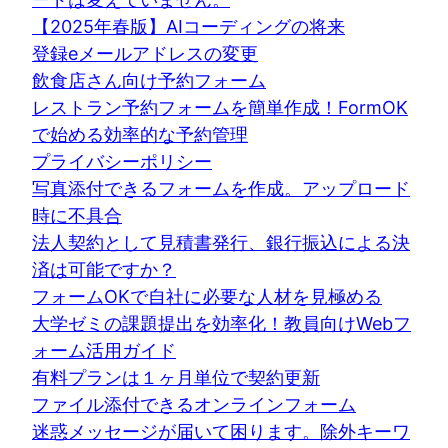
【2025年春版】AIコーディングの将来
登録eメールアドレスの変更
飲食店さん向け予約フォーム
レストラン予約フォームを簡単作成！FormOK
で始める効率的な予約管理
プライバシーポリシー
写真添付できるフォームを作成。アップロード
時に不具合
法人契約として見積書発行、銀行振込による決
済は可能ですか？
フォームOKで自社に必要な人材を見極める
大学ゼミの課題提出を効率化！教員向けWebフ
ォーム活用ガイド
有料プランは１ヶ月単位で契約更新
ファイル添付できるオンラインフォーム
迷惑メッセージが届いて困ります。除外キーワ