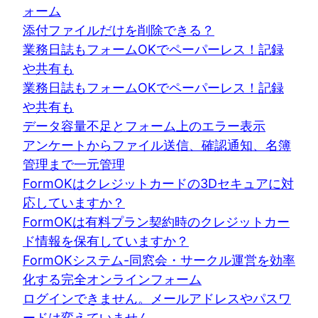
ォーム
添付ファイルだけを削除できる？
業務日誌もフォームOKでペーパーレス！記録
や共有も
業務日誌もフォームOKでペーパーレス！記録
や共有も
データ容量不足とフォーム上のエラー表示
アンケートからファイル送信、確認通知、名簿
管理まで一元管理
FormOKはクレジットカードの3Dセキュアに対
応していますか？
FormOKは有料プラン契約時のクレジットカー
ド情報を保有していますか？
FormOKシステム-同窓会・サークル運営を効率
化する完全オンラインフォーム
ログインできません。メールアドレスやパスワ
ードは変えていません。