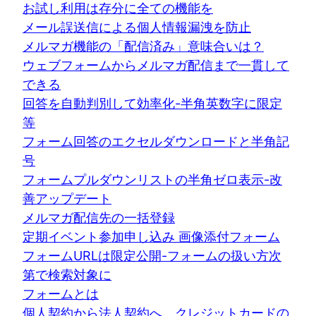
お試し利用は存分に全ての機能を
メール誤送信による個人情報漏洩を防止
メルマガ機能の「配信済み」意味合いは？
ウェブフォームからメルマガ配信まで一貫して
できる
回答を自動判別して効率化-半角英数字に限定
等
フォーム回答のエクセルダウンロードと半角記
号
フォームプルダウンリストの半角ゼロ表示-改
善アップデート
メルマガ配信先の一括登録
定期イベント参加申し込み 画像添付フォーム
フォームURLは限定公開-フォームの扱い方次
第で検索対象に
フォームとは
個人契約から法人契約へ。クレジットカードの