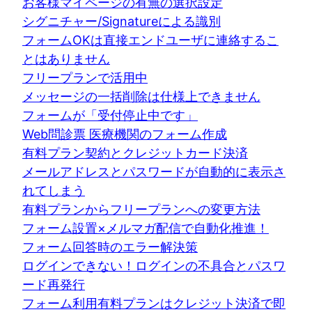
お客様マイページの有無の選択設定
シグニチャー/Signatureによる識別
フォームOKは直接エンドユーザに連絡するこ
とはありません
フリープランで活用中
メッセージの一括削除は仕様上できません
フォームが「受付停止中です」
Web問診票 医療機関のフォーム作成
有料プラン契約とクレジットカード決済
メールアドレスとパスワードが自動的に表示さ
れてしまう
有料プランからフリープランへの変更方法
フォーム設置×メルマガ配信で自動化推進！
フォーム回答時のエラー解決策
ログインできない！ログインの不具合とパスワ
ード再発行
フォーム利用有料プランはクレジット決済で即