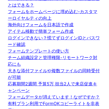
とはできる？
フォームをホームページに埋め込む-カスタマ
ーロイヤルティの向上
海外向けフォームを日本語で作成
アイテム移動で簡単フォーム作成
ログインできない？慌てずログインIDとパスワ
ード確認
フォームテンプレートの使い方
チーム組織設定と管理権限-リモートワーク対
応にも
大きな添付ファイルや複数ファイルの同時受付
が可能
応募期間2週間 予算5万 担当2人で来店促進キ
ャンペーン
フォームデータが消えています！なぜですか？
有料プラン利用でFormOKコピーライトを非表