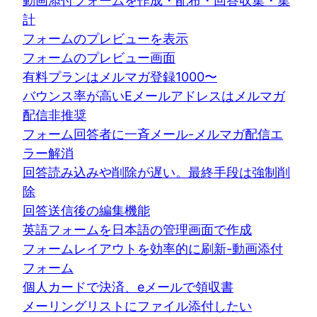
動画添付フォームを作成・配布・回答収集・集
計
フォームのプレビューを表示
フォームのプレビュー画面
有料プランはメルマガ登録1000〜
バウンス率が高いEメールアドレスはメルマガ
配信非推奨
フォーム回答者に一斉メール-メルマガ配信エ
ラー解消
回答読み込みや削除が遅い。最終手段は強制削
除
回答送信後の編集機能
英語フォームを日本語の管理画面で作成
フォームレイアウトを効率的に刷新-動画添付
フォーム
個人カードで決済、eメールで領収書
メーリングリストにファイル添付したい