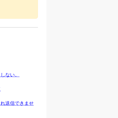
了しない。
ド
され送信できませ