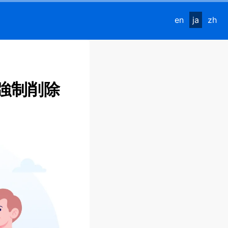
en
ja
zh
強制削除