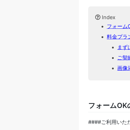
Index
フォーム
料金プラ
まず
ご契
画像
フォームO
####ご利用い