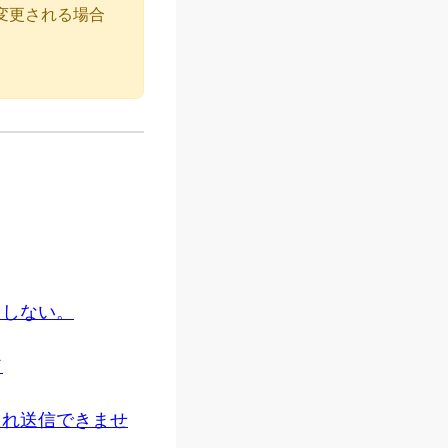
変更される場合
了しない。
ド
され送信できませ