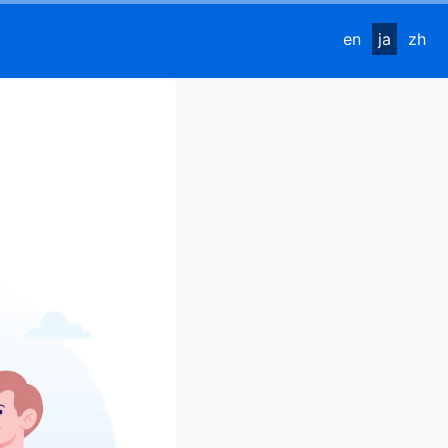
en
ja
zh