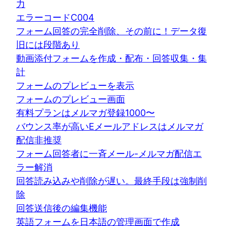
力
エラーコードC004
フォーム回答の完全削除、その前に！データ復
旧には段階あり
動画添付フォームを作成・配布・回答収集・集
計
フォームのプレビューを表示
フォームのプレビュー画面
有料プランはメルマガ登録1000〜
バウンス率が高いEメールアドレスはメルマガ
配信非推奨
フォーム回答者に一斉メール-メルマガ配信エ
ラー解消
回答読み込みや削除が遅い。最終手段は強制削
除
回答送信後の編集機能
英語フォームを日本語の管理画面で作成