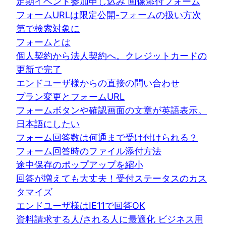
定期イベント参加申し込み 画像添付フォーム
フォームURLは限定公開-フォームの扱い方次
第で検索対象に
フォームとは
個人契約から法人契約へ。クレジットカードの
更新で完了
エンドユーザ様からの直接の問い合わせ
プラン変更とフォームURL
フォームボタンや確認画面の文章が英語表示。
日本語にしたい
フォーム回答数は何通まで受け付けられる？
フォーム回答時のファイル添付方法
途中保存のポップアップを縮小
回答が増えても大丈夫！受付ステータスのカス
タマイズ
エンドユーザ様はIE11で回答OK
資料請求する人/される人に最適化 ビジネス用