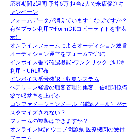
応募期間2週間 予算5万 担当2人で来店促進キ
ャンペーン
フォームデータが消えています！なぜですか？
有料プラン利用でFormOKコピーライトを非表
示に
オンラインフォームによるオーディション運営
オーディション運営をフォームで完結
インボイス番号確認機能-ワンクリックで即時
利用・URL配布
インボイス番号確認・収集システム
ヘアサロン経営の顧客管理と集客、信頼関係構
築で収益率を上げる
コンファメーションメール（確認メール）がカ
スタマイズされない？
フォームの複製はできますか？
オンライン問診 ウェブ問診票 医療機関の受付
フォーム