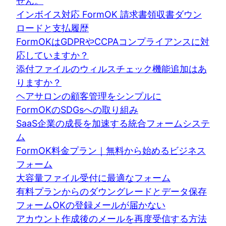
せん。
インボイス対応 FormOK 請求書領収書ダウン
ロードと支払履歴
FormOKはGDPRやCCPAコンプライアンスに対
応していますか？
添付ファイルのウィルスチェック機能追加はあ
りますか？
ヘアサロンの顧客管理をシンプルに
FormOKのSDGsへの取り組み
SaaS企業の成長を加速する統合フォームシステ
ム
FormOK料金プラン｜無料から始めるビジネス
フォーム
大容量ファイル受付に最適なフォーム
有料プランからのダウングレードとデータ保存
フォームOKの登録メールが届かない
アカウント作成後のメールを再度受信する方法