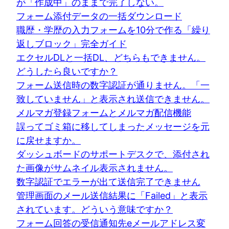
が「作成中」のままで完了しない。
フォーム添付データの一括ダウンロード
職歴・学歴の入力フォームを10分で作る「繰り
返しブロック」完全ガイド
エクセルDLと一括DL、どちらもできません。
どうしたら良いですか？
フォーム送信時の数字認証が通りません。「一
致していません」と表示され送信できません。
メルマガ登録フォームとメルマガ配信機能
誤ってゴミ箱に移してしまったメッセージを元
に戻せますか。
ダッシュボードのサポートデスクで、添付され
た画像がサムネイル表示されません。
数字認証でエラーが出て送信完了できません
管理画面のメール送信結果に「Failed」と表示
されています。どういう意味ですか？
フォーム回答の受信通知先eメールアドレス変