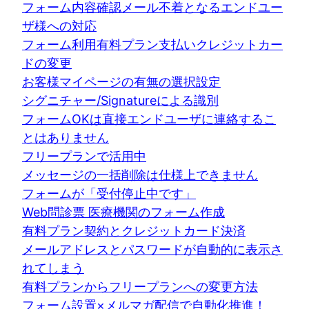
フォーム内容確認メール不着となるエンドユー
ザ様への対応
フォーム利用有料プラン支払いクレジットカー
ドの変更
お客様マイページの有無の選択設定
シグニチャー/Signatureによる識別
フォームOKは直接エンドユーザに連絡するこ
とはありません
フリープランで活用中
メッセージの一括削除は仕様上できません
フォームが「受付停止中です」
Web問診票 医療機関のフォーム作成
有料プラン契約とクレジットカード決済
メールアドレスとパスワードが自動的に表示さ
れてしまう
有料プランからフリープランへの変更方法
フォーム設置×メルマガ配信で自動化推進！