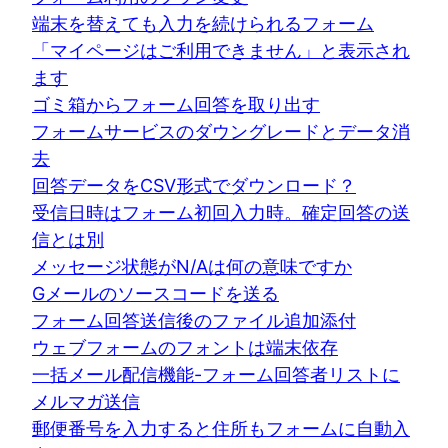
端末を替えても入力を続けられるフォーム
「マイページはご利用できません」と表示され
ます
ゴミ箱からフォーム回答を取り出す
フォームサービスのダウングレードとデータ消
去
回答データをCSV形式でダウンロード？
受信日時はフォーム初回入力時。確定回答の送
信とは別
メッセージ状態がN/Aは何の意味ですか
Gメールのソースコードを送る
フォーム回答送信後のファイル追加添付
ウェブフォームのフォントは端末依存
一括メール配信機能-フォーム回答者リストに
メルマガ送信
郵便番号を入力すると住所もフォームに自動入