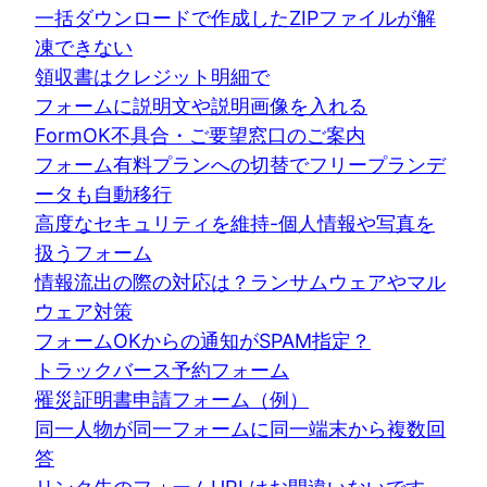
一括ダウンロードで作成したZIPファイルが解
凍できない
領収書はクレジット明細で
フォームに説明文や説明画像を入れる
FormOK不具合・ご要望窓口のご案内
フォーム有料プランへの切替でフリープランデ
ータも自動移行
高度なセキュリティを維持-個人情報や写真を
扱うフォーム
情報流出の際の対応は？ランサムウェアやマル
ウェア対策
フォームOKからの通知がSPAM指定？
トラックバース予約フォーム
罹災証明書申請フォーム（例）
同一人物が同一フォームに同一端末から複数回
答