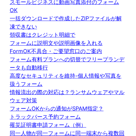
スモールビジネスに動画写真添付のフォーム
OK
一括ダウンロードで作成したZIPファイルが解
凍できない
領収書はクレジット明細で
フォームに説明文や説明画像を入れる
FormOK不具合・ご要望窓口のご案内
フォーム有料プランへの切替でフリープランデ
ータも自動移行
高度なセキュリティを維持-個人情報や写真を
扱うフォーム
情報流出の際の対応は？ランサムウェアやマル
ウェア対策
フォームOKからの通知がSPAM指定？
トラックバース予約フォーム
罹災証明書申請フォーム（例）
同一人物が同一フォームに同一端末から複数回