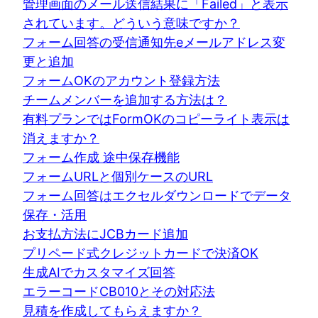
管理画面のメール送信結果に「Failed」と表示
されています。どういう意味ですか？
フォーム回答の受信通知先eメールアドレス変
更と追加
フォームOKのアカウント登録方法
チームメンバーを追加する方法は？
有料プランではFormOKのコピーライト表示は
消えますか？
フォーム作成 途中保存機能
フォームURLと個別ケースのURL
フォーム回答はエクセルダウンロードでデータ
保存・活用
お支払方法にJCBカード追加
プリペード式クレジットカードで決済OK
生成AIでカスタマイズ回答
エラーコードCB010とその対応法
見積を作成してもらえますか？