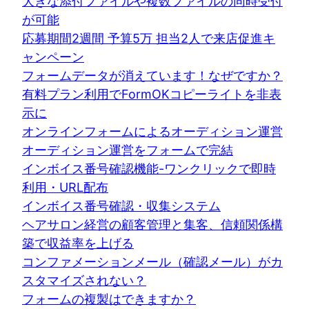
大きな添付ファイルや複数ファイルの同時受付
が可能
応募期間2週間 予算5万 担当2人で来店促進キ
ャンペーン
フォームデータが消えています！なぜですか？
有料プラン利用でFormOKコピーライトを非表
示に
オンラインフォームによるオーディション運営
オーディション運営をフォームで完結
インボイス番号確認機能-ワンクリックで即時
利用・URL配布
インボイス番号確認・収集システム
ヘアサロン経営の顧客管理と集客、信頼関係構
築で収益率を上げる
コンファメーションメール（確認メール）がカ
スタマイズされない？
フォームの複製はできますか？