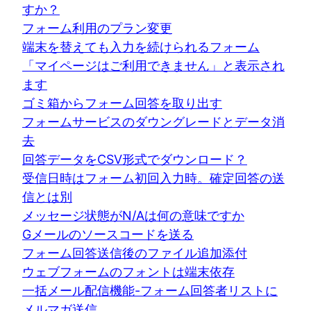
すか？
フォーム利用のプラン変更
端末を替えても入力を続けられるフォーム
「マイページはご利用できません」と表示され
ます
ゴミ箱からフォーム回答を取り出す
フォームサービスのダウングレードとデータ消
去
回答データをCSV形式でダウンロード？
受信日時はフォーム初回入力時。確定回答の送
信とは別
メッセージ状態がN/Aは何の意味ですか
Gメールのソースコードを送る
フォーム回答送信後のファイル追加添付
ウェブフォームのフォントは端末依存
一括メール配信機能-フォーム回答者リストに
メルマガ送信