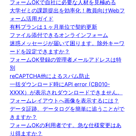
フォームOKで自社に必要な人材を見極める
大学ゼミの課題提出を効率化！教員向けWebフ
ォーム活用ガイド
有料プランは１ヶ月単位で契約更新
ファイル添付できるオンラインフォーム
迷惑メッセージが届いて困ります。除外キーワ
ードを設定できますか？
フォームOK登録の管理者メールアドレスは特
別
reCAPTCHA他によるスパム防止
一括ダウンロード時にAPI error (CB010-
XXXX）が表示されダウンロードできません。
フォームレイアウトへ画像を表示するには？
データ証跡、データログを簡単に追うことがで
きますか？
フォームOKの利用者です。急な仕様変更はあ
り得ますか？