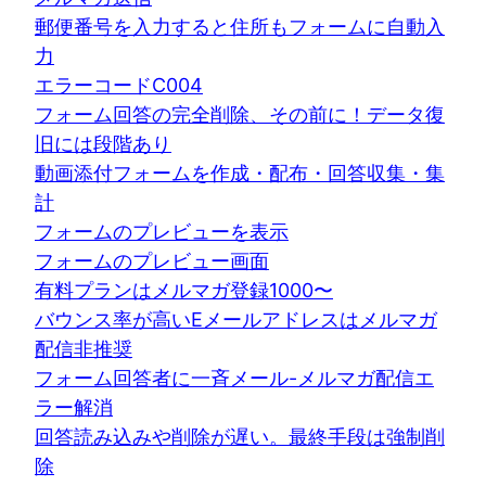
郵便番号を入力すると住所もフォームに自動入
力
エラーコードC004
フォーム回答の完全削除、その前に！データ復
旧には段階あり
動画添付フォームを作成・配布・回答収集・集
計
フォームのプレビューを表示
フォームのプレビュー画面
有料プランはメルマガ登録1000〜
バウンス率が高いEメールアドレスはメルマガ
配信非推奨
フォーム回答者に一斉メール-メルマガ配信エ
ラー解消
回答読み込みや削除が遅い。最終手段は強制削
除