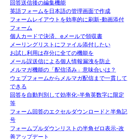
回答送信後の編集機能
英語フォームを日本語の管理画面で作成
フォームレイアウトを効率的に刷新-動画添付
フォーム
個人カードで決済、eメールで領収書
メーリングリストにファイル添付したい
お試し利用は存分に全ての機能を
メール誤送信による個人情報漏洩を防止
メルマガ機能の「配信済み」意味合いは？
ウェブフォームからメルマガ配信まで一貫して
できる
回答を自動判別して効率化-半角英数字に限定
等
フォーム回答のエクセルダウンロードと半角記
号
フォームプルダウンリストの半角ゼロ表示-改
善アップデート