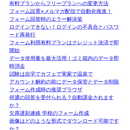
有料プランからフリープランへの変更方法
フォーム設置×メルマガ配信で自動化推進！
フォーム回答時のエラー解決策
ログインできない！ログインの不具合とパスワ
ード再発行
フォーム利用有料プランはクレジット決済で即
開始
データ使用量を最大活用！ゴミ箱内のデータ即
時消去
試験は自宅でカフェで実家で温泉で
アカウント解約の前にデータ保管とデータ削除
フォーム作成時の推奨ブラウザ
何通の回答を受付られる？自動課金されます
か？
欠席遅刻連絡 学校のフォーム作成
画像はどのような形式でダウンロード可能です
か？