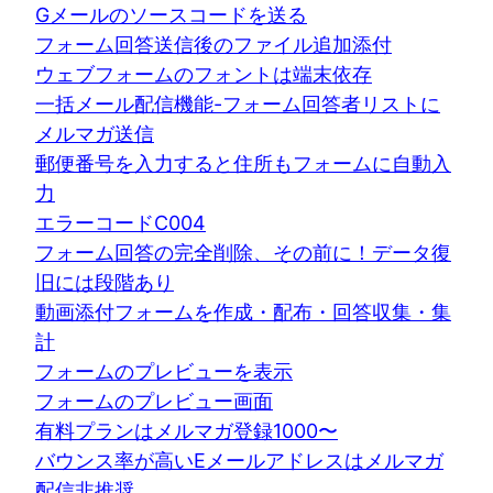
Gメールのソースコードを送る
フォーム回答送信後のファイル追加添付
ウェブフォームのフォントは端末依存
一括メール配信機能-フォーム回答者リストに
メルマガ送信
郵便番号を入力すると住所もフォームに自動入
力
エラーコードC004
フォーム回答の完全削除、その前に！データ復
旧には段階あり
動画添付フォームを作成・配布・回答収集・集
計
フォームのプレビューを表示
フォームのプレビュー画面
有料プランはメルマガ登録1000〜
バウンス率が高いEメールアドレスはメルマガ
配信非推奨