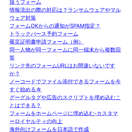
扱うフォーム
情報流出の際の対応は？ランサムウェアやマル
ウェア対策
フォームOKからの通知がSPAM指定？
トラックバース予約フォーム
罹災証明書申請フォーム（例）
同一人物が同一フォームに同一端末から複数回
答
リンク先のフォームURLはお間違いないです
か？
ノーコードでファイル添付できるフォームを今
すぐ始める☆
グーグルタグや広告のスクリプトを埋め込むこ
とはできる？
フォームをホームページに埋め込む-カスタマ
ーロイヤルティの向上
海外向けフォームを日本語で作成