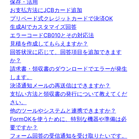
保存・活用
お支払方法にJCBカード追加
プリペード式クレジットカードで決済OK
生成AIでカスタマイズ回答
エラーコードCB010とその対応法
見積を作成してもらえますか？
回答状況に応じて、回答項目を追加できます
か？
請求書・領収書のダウンロードでエラーが発生
します。
決済通知メールの再送信はできますか？
支払い方法と領収書の発行について教えてくだ
さい。
他のツールやシステムと連携できますか？
FormOKを使うために、特別な機器や準備は必
要ですか？
フォーム回答の受信通知を受け取りたいです。