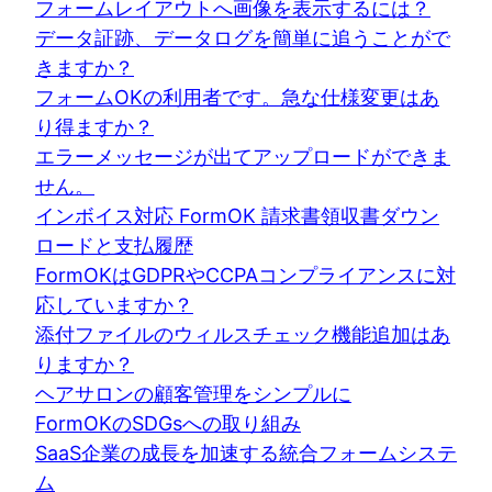
フォームレイアウトへ画像を表示するには？
データ証跡、データログを簡単に追うことがで
きますか？
フォームOKの利用者です。急な仕様変更はあ
り得ますか？
エラーメッセージが出てアップロードができま
せん。
インボイス対応 FormOK 請求書領収書ダウン
ロードと支払履歴
FormOKはGDPRやCCPAコンプライアンスに対
応していますか？
添付ファイルのウィルスチェック機能追加はあ
りますか？
ヘアサロンの顧客管理をシンプルに
FormOKのSDGsへの取り組み
SaaS企業の成長を加速する統合フォームシステ
ム