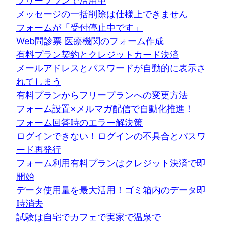
フリープランで活用中
メッセージの一括削除は仕様上できません
フォームが「受付停止中です」
Web問診票 医療機関のフォーム作成
有料プラン契約とクレジットカード決済
メールアドレスとパスワードが自動的に表示さ
れてしまう
有料プランからフリープランへの変更方法
フォーム設置×メルマガ配信で自動化推進！
フォーム回答時のエラー解決策
ログインできない！ログインの不具合とパスワ
ード再発行
フォーム利用有料プランはクレジット決済で即
開始
データ使用量を最大活用！ゴミ箱内のデータ即
時消去
試験は自宅でカフェで実家で温泉で