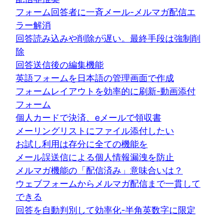
フォーム回答者に一斉メール-メルマガ配信エ
ラー解消
回答読み込みや削除が遅い。最終手段は強制削
除
回答送信後の編集機能
英語フォームを日本語の管理画面で作成
フォームレイアウトを効率的に刷新-動画添付
フォーム
個人カードで決済、eメールで領収書
メーリングリストにファイル添付したい
お試し利用は存分に全ての機能を
メール誤送信による個人情報漏洩を防止
メルマガ機能の「配信済み」意味合いは？
ウェブフォームからメルマガ配信まで一貫して
できる
回答を自動判別して効率化-半角英数字に限定