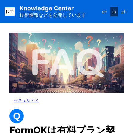
Knowledge Center
KP
en
ja
zh
技術情報などを公開しています
セキュリティ
Q
FormOKは有料プラン契