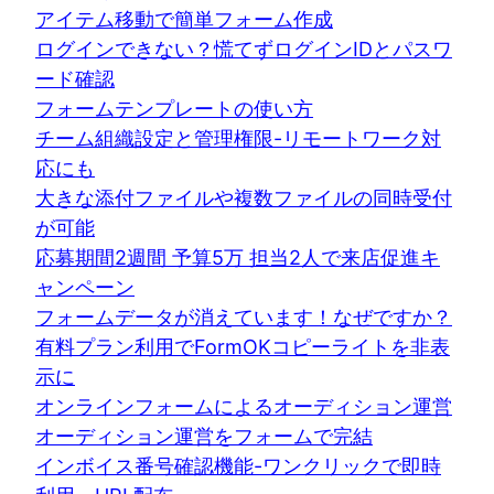
アイテム移動で簡単フォーム作成
ログインできない？慌てずログインIDとパスワ
ード確認
フォームテンプレートの使い方
チーム組織設定と管理権限-リモートワーク対
応にも
大きな添付ファイルや複数ファイルの同時受付
が可能
応募期間2週間 予算5万 担当2人で来店促進キ
ャンペーン
フォームデータが消えています！なぜですか？
有料プラン利用でFormOKコピーライトを非表
示に
オンラインフォームによるオーディション運営
オーディション運営をフォームで完結
インボイス番号確認機能-ワンクリックで即時