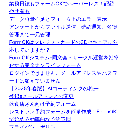
業務日誌もフォームOKでペーパーレス！記録
や共有も
データ容量不足とフォーム上のエラー表示
アンケートからファイル送信、確認通知、名簿
管理まで一元管理
FormOKはクレジットカードの3Dセキュアに対
応していますか？
FormOKシステム-同窓会・サークル運営を効率
化する完全オンラインフォーム
ログインできません。メールアドレスやパスワ
ードは変えていません。
【2025年春版】AIコーディングの将来
登録eメールアドレスの変更
飲食店さん向け予約フォーム
レストラン予約フォームを簡単作成！FormOK
で始める効率的な予約管理
プライバシーポリシー