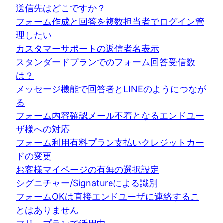
送信先はどこですか？
フォーム作成と回答を複数担当者でログイン管
理したい
カスタマーサポートの返信者名表示
スタンダードプランでのフォーム回答受信数
は？
メッセージ機能で回答者とLINEのようにつなが
る
フォーム内容確認メール不着となるエンドユー
ザ様への対応
フォーム利用有料プラン支払いクレジットカー
ドの変更
お客様マイページの有無の選択設定
シグニチャー/Signatureによる識別
フォームOKは直接エンドユーザに連絡するこ
とはありません