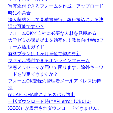
写真添付できるフォームを作成。アップロード
時に不具合
法人契約として見積書発行、銀行振込による決
済は可能ですか？
フォームOKで自社に必要な人材を見極める
大学ゼミの課題提出を効率化！教員向けWebフ
ォーム活用ガイド
有料プランは１ヶ月単位で契約更新
ファイル添付できるオンラインフォーム
迷惑メッセージが届いて困ります。除外キーワ
ードを設定できますか？
フォームOK登録の管理者メールアドレスは特
別
reCAPTCHA他によるスパム防止
一括ダウンロード時にAPI error (CB010-
XXXX）が表示されダウンロードできません。