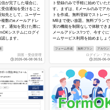
送信が完了した場合に、
ト登録のみで手軽に始めていた
に受信通知を受けること
す。まずは、Eメールのみでア
通知先として、ユーザー
トを作成。無料登録でストレージ
い複数のeメールアドレ
MBまで使い放題。無料プランで
ます。通知を受けた際に
実の機能を制限なしで体験でき
rmOKシステムにログイ
メールアドレス1つで、今すぐに
確認します。
ームサービス利用を始めましょ
者
フォーム作成
無料プラン
アカウン
回答・受信管理
ログイン・アカ
2026-06-08 06:51
2026-06-0