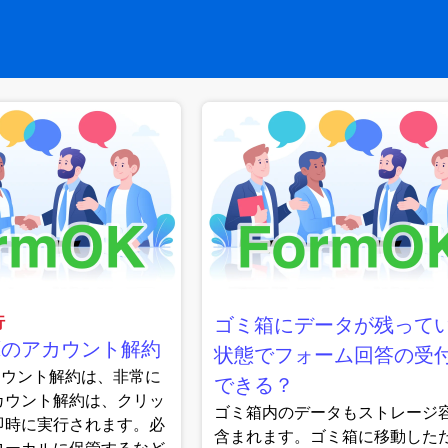
行
ゴミ箱にデータが残って
Kのアカウント解約
状態でフォーム回答の受
アカウント解約は、非常に
できる？
カウント解約は、クリッ
ゴミ箱内のデータもストレージ
即時に実行されます。必
含まれます。ゴミ箱に移動した