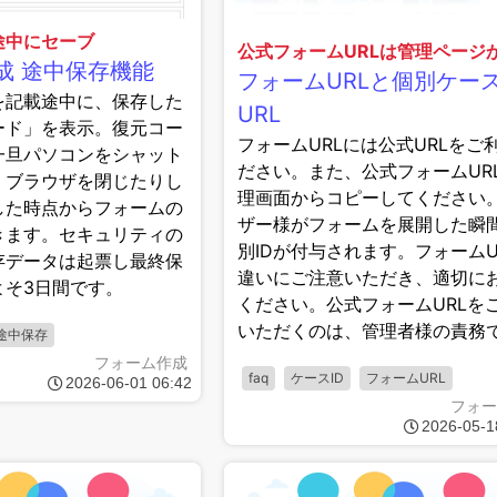
途中にセーブ
公式フォームURLは管理ページ
成 途中保存機能
フォームURLと個別ケー
を記載途中に、保存した
URL
ード」を表示。復元コー
フォームURLには公式URLをご
一旦パソコンをシャット
ださい。また、公式フォームUR
、ブラウザを閉じたりし
理画面からコピーしてください
した時点からフォームの
ザー様がフォームを展開した瞬
きます。セキュリティの
別IDが付与されます。フォームU
存データは起票し最終保
違いにご注意いただき、適切に
よそ3日間です。
ください。公式フォームURLを
いただくのは、管理者様の責務
途中保存
フォーム作成
faq
ケースID
フォームURL
2026-06-01 06:42
フォー
2026-05-1