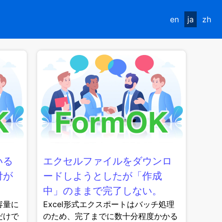
en
ja
zh
いる
エクセルファイルをダウンロ
付が
ードしようとしたが「作成
中」のままで完了しない。
容量に
Excel形式エクスポートはバッチ処理
だけで
のため、完了までに数十分程度かかる