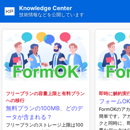
Knowledge Center
KP
技術情報などを公開しています
フリープランの容量上限と有料プラン
即時に解約実
への移行
フォームO
無料プランの100MB、どのデ
FormOKの
簡単です。ア
ータが含まれる？
クと同時に、
フリープランのストレージ上限は100