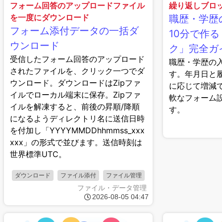
フォーム回答のアップロードファイル
繰り返しブロ
を一度にダウンロード
職歴・学歴
フォーム添付データの一括ダ
10分で作
ウンロード
ク」完全ガ
受信したフォーム回答のアップロード
職歴・学歴の
されたファイルを、クリック一つでダ
す。年月日と
ウンロード。ダウンロードはZipファ
に応じて増減
イルでローカル端末に保存。Zipファ
軟なフォーム
イルを解凍すると、前後の昇順/降順
す。
になるようディレクトリ名に送信日時
を付加し「YYYYMMDDhhmmss_xxx
xxx」の形式で並びます。送信時刻は
世界標準UTC。
ダウンロード
ファイル添付
ファイル管理
ファイル・データ管理
2026-08-05 04:47