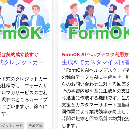
用は契約成立後すぐ
FormOK AI ヘルプデスク利用
式クレジットカー
生成AIでカスタマイズ回
「FormOK AIヘルプデスク」で
K
の独自データをAIに学習させ、
ード式のクレジットカー
らのお問い合わせに対する回答
会社様でも、フォームサ
その学習内容を基に生成AIの支
メルマガサービスのご利
り迅速に作成する機能です。生成
。現在のところカードブ
支援とカスタマーサポート担当
はございますが、徐々に
同作業により業務効率が向上し
ます。
時間の短縮と回答品質の均質化
します。
レジットカード
決済方法