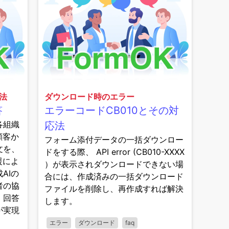
方法
ダウンロード時のエラー
答
エラーコードCB010とその対
各組織
応法
顧客か
フォーム添付データの一括ダウンロー
文を、
ドをする際、 API error (CB010-XXXX
援によ
）が表示されダウンロードできない場
AIの
合には、作成済みの一括ダウンロード
者の協
ファイルを削除し、再作成すれば解決
、回答
します。
が実現
エラー
ダウンロード
faq