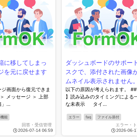
箱に移してしまっ
ダッシュボードのサポー
ジを元に戻せます
スクで、添付された画像
ムネイル表示されません
ージ画面から復元できま
以下の原因が考えられます。 ##
＞ メッセージ ＞ 上部
】読み込みのタイミングによる
箱」…
な未表示 タイ…
ジ機能
エラー
faq
ファイル添付
回答・受信管理
エラー・ト
2026-07-14 06:59
2026-06-1