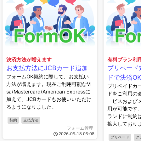
決済方法が増えます
有料プラン利
お支払方法にJCBカード追加
プリペード
フォームOK契約に際して、お支払い
ドで決済O
方法が増えます。現在ご利用可能なVi
プリペイドカ
sa/Mastercard/American Expressに
ドをご利用の
加えて、JCBカードもお使いいただけ
ービスおよび
るようになりました。
用が可能です
ランドに制約
契約
支払方法
拡大しており
フォーム管理
2026-05-18 05:08
プリペード
ク