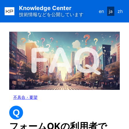
Knowledge Center
KP
en
ja
zh
技術情報などを公開しています
不具合・要望
Q
フォームOKの利用者で