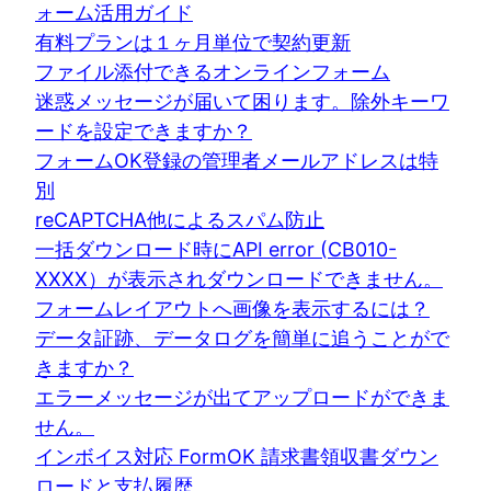
ォーム活用ガイド
有料プランは１ヶ月単位で契約更新
ファイル添付できるオンラインフォーム
迷惑メッセージが届いて困ります。除外キーワ
ードを設定できますか？
フォームOK登録の管理者メールアドレスは特
別
reCAPTCHA他によるスパム防止
一括ダウンロード時にAPI error (CB010-
XXXX）が表示されダウンロードできません。
フォームレイアウトへ画像を表示するには？
データ証跡、データログを簡単に追うことがで
きますか？
エラーメッセージが出てアップロードができま
せん。
インボイス対応 FormOK 請求書領収書ダウン
ロードと支払履歴