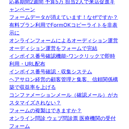
応募期間2週間 予算5万 担当2人で来店促進キ
ャンペーン
フォームデータが消えています！なぜですか？
有料プラン利用でFormOKコピーライトを非表
示に
オンラインフォームによるオーディション運営
オーディション運営をフォームで完結
インボイス番号確認機能-ワンクリックで即時
利用・URL配布
インボイス番号確認・収集システム
ヘアサロン経営の顧客管理と集客、信頼関係構
築で収益率を上げる
コンファメーションメール（確認メール）がカ
スタマイズされない？
フォームの複製はできますか？
オンライン問診 ウェブ問診票 医療機関の受付
フォーム