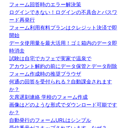
フォーム回答時のエラー解決策
ログインできない！ログインの不具合とパスワ
ード再発行
フォーム利用有料プランはクレジット決済で即
開始
データ使用量を最大活用！ゴミ箱内のデータ即
時消去
試験は自宅でカフェで実家で温泉で
アカウント解約の前にデータ保管とデータ削除
フォーム作成時の推奨ブラウザ
何通の回答を受付られる？自動課金されます
か？
欠席遅刻連絡 学校のフォーム作成
画像はどのような形式でダウンロード可能です
か？
自動発行のフォームURLはシンプル
受信番号がスキップされています。なぜ？