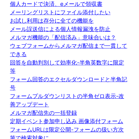
個人カードで決済、eメールで領収書
メーリングリストにファイル添付したい
お試し利用は存分に全ての機能を
メール誤送信による個人情報漏洩を防止
メルマガ機能の「配信済み」意味合いは？
ウェブフォームからメルマガ配信まで一貫して
できる
回答を自動判別して効率化-半角英数字に限定
等
フォーム回答のエクセルダウンロードと半角記
号
フォームプルダウンリストの半角ゼロ表示-改
善アップデート
メルマガ配信先の一括登録
定期イベント参加申し込み 画像添付フォーム
フォームURLは限定公開-フォームの扱い方次
第で検索対象に