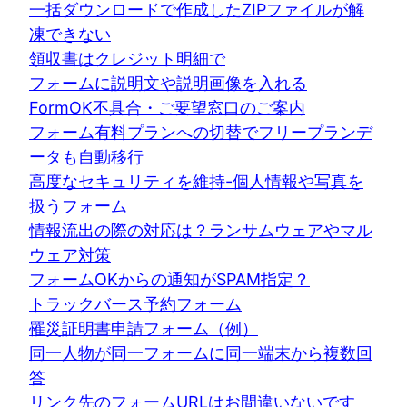
一括ダウンロードで作成したZIPファイルが解
凍できない
領収書はクレジット明細で
フォームに説明文や説明画像を入れる
FormOK不具合・ご要望窓口のご案内
フォーム有料プランへの切替でフリープランデ
ータも自動移行
高度なセキュリティを維持-個人情報や写真を
扱うフォーム
情報流出の際の対応は？ランサムウェアやマル
ウェア対策
フォームOKからの通知がSPAM指定？
トラックバース予約フォーム
罹災証明書申請フォーム（例）
同一人物が同一フォームに同一端末から複数回
答
リンク先のフォームURLはお間違いないです