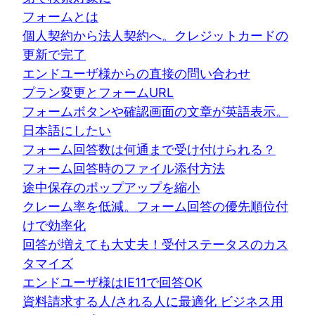
フォームとは
個人契約から法人契約へ。クレジットカードの
更新で完了
エンドユーザ様からの直接の問い合わせ
プラン変更とフォームURL
フォームボタンや確認画面の文章が英語表示。
日本語にしたい
フォーム回答数は何通まで受け付けられる？
フォーム回答時のファイル添付方法
途中保存のポップアップを縮小
クレーム率を低減。フォーム回答の優先順位付
けで効率化
回答が増えても大丈夫！受付ステータスのカス
タマイズ
エンドユーザ様はIE11で回答OK
資料請求する人/される人に最適化 ビジネス用