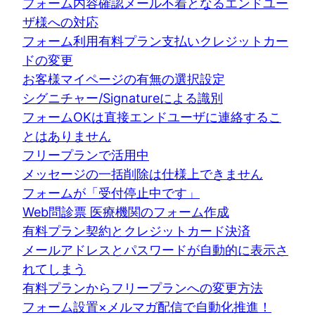
フォーム内容確認メール不着となるエンドユー
ザ様への対応
フォーム利用有料プラン支払いクレジットカー
ドの変更
お客様マイページの有無の選択設定
シグニチャー/Signatureによる識別
フォームOKは直接エンドユーザに連絡するこ
とはありません
フリープランで活用中
メッセージの一括削除は仕様上できません
フォームが「受付停止中です」
Web問診票 医療機関のフォーム作成
有料プラン契約とクレジットカード決済
メールアドレスとパスワードが自動的に表示さ
れてしまう
有料プランからフリープランへの変更方法
フォーム設置×メルマガ配信で自動化推進！