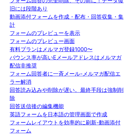
フォーム回答の完全削除、その前に！データ復
旧には段階あり
動画添付フォームを作成・配布・回答収集・集
計
フォームのプレビューを表示
フォームのプレビュー画面
有料プランはメルマガ登録1000〜
バウンス率が高いEメールアドレスはメルマガ
配信非推奨
フォーム回答者に一斉メール-メルマガ配信エ
ラー解消
回答読み込みや削除が遅い。最終手段は強制削
除
回答送信後の編集機能
英語フォームを日本語の管理画面で作成
フォームレイアウトを効率的に刷新-動画添付
フォーム