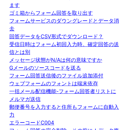
ます
ゴミ箱からフォーム回答を取り出す
フォームサービスのダウングレードとデータ消
去
回答データをCSV形式でダウンロード？
受信日時はフォーム初回入力時。確定回答の送
信とは別
メッセージ状態がN/Aは何の意味ですか
Gメールのソースコードを送る
フォーム回答送信後のファイル追加添付
ウェブフォームのフォントは端末依存
一括メール配信機能-フォーム回答者リストに
メルマガ送信
郵便番号を入力すると住所もフォームに自動入
力
エラーコードC004